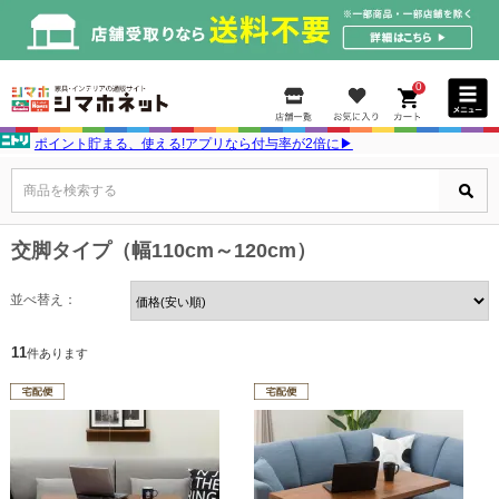
0
ポイント貯まる、使える!アプリなら付与率が2倍に▶
商品を検索する
交脚タイプ（幅110cm～120cm）
並べ替え：
11
件あります