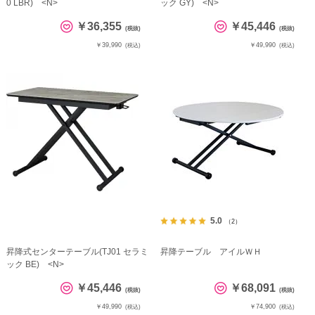
0 LBR) <N>
ック GY) <N>
￥36,355
￥45,446
(税抜)
(税抜)
￥39,990
￥49,990
(税込)
(税込)
5.0
（2）
昇降式センターテーブル(TJ01 セラミ
昇降テーブル アイルＷＨ
ック BE) <N>
￥45,446
￥68,091
(税抜)
(税抜)
￥49,990
￥74,900
(税込)
(税込)