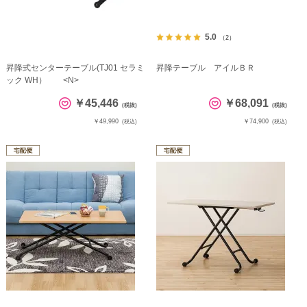
5.0
（2）
昇降式センターテーブル(TJ01 セラミ
昇降テーブル アイルＢＲ
ック WH） <N>
￥45,446
￥68,091
(税抜)
(税抜)
￥49,990
￥74,900
(税込)
(税込)