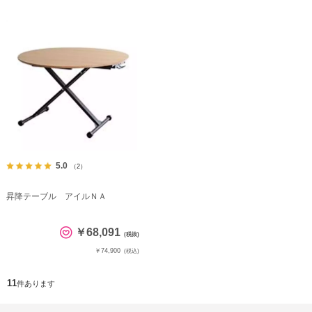
5.0
（2）
昇降テーブル アイルＮＡ
￥68,091
(税抜)
￥74,900
(税込)
11
件あります