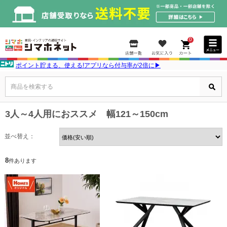
0
ポイント貯まる、使える!アプリなら付与率が2倍に▶
商品を検索する
3人～4人用におススメ 幅121～150cm
並べ替え：
8
件あります