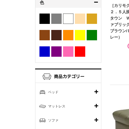
色
［カリモ
２．５人
タウン 
ァブリッ
ブラウン
レー）
ベッド
マットレス
ソファ