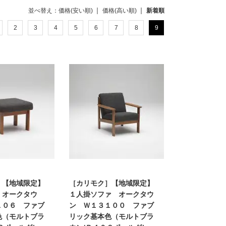
並べ替え：
価格(安い順)
価格(高い順)
新着順
2
3
4
5
6
7
8
9
］【地域限定】
［カリモク］【地域限定】
 オークタウ
１人掛ソファ オークタウ
１０６ ファブ
ン Ｗ１３１００ ファブ
色（モルトブラ
リック基本色（モルトブラ