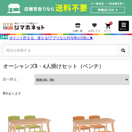
0
ポイント貯まる、使える!アプリなら付与率が2倍に▶
商品を検索する
オーシャンズⅡ・4人掛けセット（ベンチ）
並べ替え：
6
件あります