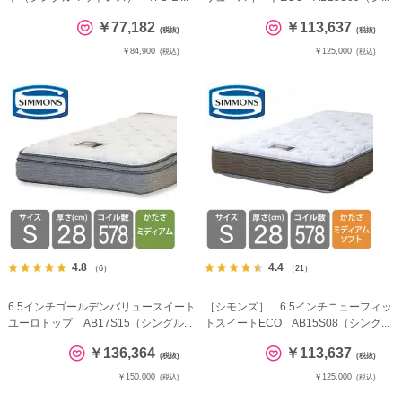
￥77,182
￥113,637
(税抜)
(税抜)
￥84,900
￥125,000
(税込)
(税込)
4.8
4.4
（6）
（21）
6.5インチゴールデンバリュースイート
［シモンズ］ 6.5インチニューフィッ
ユーロトップ AB17S15（シングル...
トスイートECO AB15S08（シング...
￥136,364
￥113,637
(税抜)
(税抜)
￥150,000
￥125,000
(税込)
(税込)