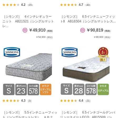
4.2
4.7
（15）
（43）
［シモンズ］ 4インチレギュラー
［シモンズ］ 6.5インチニューフィッ
ニット AB21S21（シングルマット
トⅡ AB16S04（シングルマットレス...
レ...
￥49,910
￥90,819
(税抜)
(税抜)
￥54,900
￥99,900
(税込)
(税込)
4.3
4.4
（3）
（21）
［シモンズ］ 5.5インチニューフィッ
［シモンズ］ 6.5インチゴールデンバ
ト（シングルマットレス） ＡＢ２...
リュースイートECO AB15S09（シ...