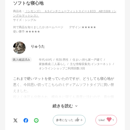
ソフトな寝心地
商品名：
［シモンズ］ 6.5インチニューフィットスイートECO AB15S08（シ
ングルマットレス）
サイズ：シングル
何で商品を知りましたか
:ホームページ
デザイン
:★★★★★
使い勝手
:★★★★★
りゅうた
購入確認済み
年代:
60代
性別:
男性
住まい:
持ち家一戸建て
家族構成:
二人暮らし
主な情報収集先:
インターネット
オンラインショップご利用回数:
3回
これまで硬いマットを使っていたのですが、どうしても寝心地が
悪く、今回思い切ってこちらのミディアムソフトタイプに買い替
えました。
程よく体圧も分散され、横向きに寝ても適度に沈むので、肩や腕
も痛くならず、これまでとは比べものにならないくらい快適な寝
続きを読む
心地が得られました。
とても良い買い物だったと思っています。
参考になった
6
Like!
1