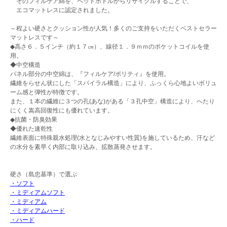
そのフィルケア綿を、ペットボトルからリサイクルすることで、
エコマットレスに認定されました。
～程よい硬さとクッション性が人気！多くのご支持をいただくベストセラー
マットレスです～
◆高さ６．５インチ（約１７㎝）、線径１．９ｍｍのポケットコイルを使
用。
◆中空構造
パネル部分の中空綿は、『フィルケア/ポリティ』を使用。
繊維をらせん状にした「スパイラル構造」により、ふっくら心地よいボリュ
ーム感と弾性が特徴です。
また、１本の繊維に３つの孔(あな)がある「３孔中空」構造により、へたり
にくく嵩高回復性にも優れています。
◆抗菌・防臭効果
◆優れた速乾性
繊維表面に特殊親水処理(水となじみやすい性質)を施しているため、汗など
の水分を素早く内部に取り込み、拡散蒸発させます。
硬さ（島忠基準）で選ぶ
・ソフト
・ミディアムソフト
・ミディアム
・ミディアムハード
・ハード