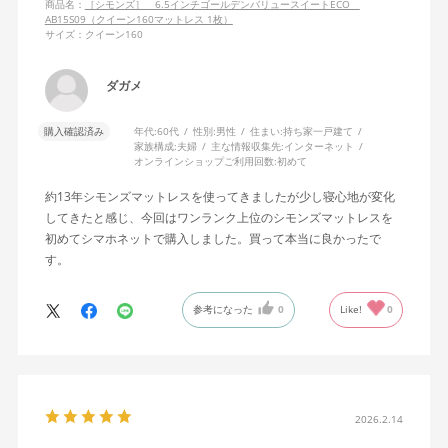
商品名：
［シモンズ］ 6.5インチゴールデンバリュースイートECO
AB15S09（クイーン160マットレス 1枚）
サイズ：クイーン160
ダガメ
購入確認済み
年代:
60代
性別:
男性
住まい:
持ち家一戸建て
家族構成:
夫婦
主な情報収集先:
インターネット
オンラインショップご利用回数:
初めて
約13年シモンズマットレスを使ってきましたが少し寝心地が変化
してきたと感じ、今回はワンランク上位のシモンズマットレスを
初めてシマホネットで購入しました。買って本当に良かったで
す。
参考になった
0
Like!
0
2026.2.14