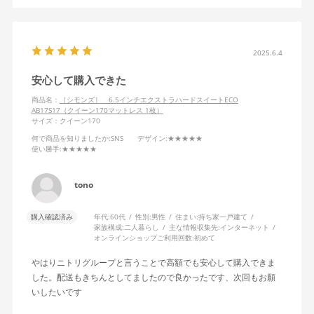
2025.6.4
安心して購入できた
商品名：
［シモンズ］ 6.5インチエクストラハードスイートECO
AB17S17（クイーン170マットレス 1枚）
サイズ：クイーン170
何で商品を知りましたか
:SNS
デザイン
:★★★★★
使い勝手
:★★★★★
tono
購入確認済み
年代:
60代
性別:
男性
住まい:
持ち家一戸建て
家族構成:
二人暮らし
主な情報収集先:
インターネット
オンラインショップご利用回数:
初めて
やはりニトリグループと言うことで高額でも安心して購入できま
した。配送もきちんとしてましたので良かったです、次回もお願
いしたいです