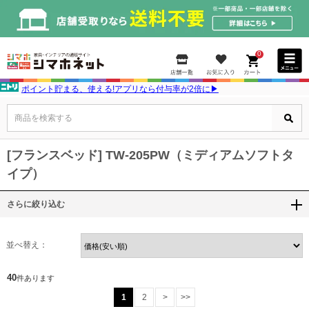
0
ポイント貯まる、使える!アプリなら付与率が2倍に▶
商品を検索する
[フランスベッド] TW-205PW（ミディアムソフトタ
イプ）
さらに絞り込む
並べ替え：
40
件あります
1
2
>
>>