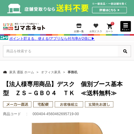
0
ポイント貯まる、使える!アプリなら付与率が2倍に▶
商品を検索する
家具 通販 ホーム
オフィス家具
事務机
【法人様専用商品】デスク 個別ブース基本
型 ＺＳ－ＧＢ０４ ＴＫ ≪送料無料≫
商品コード
000404-4560462695719-00