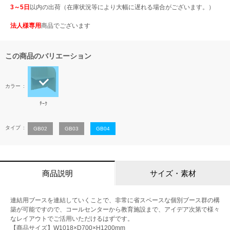
3～5日
以内の出荷（在庫状況等により大幅に遅れる場合がございます。）
法人様専用
商品でございます
この商品のバリエーション
カラー
ﾁｰｸ
タイプ
GB02
GB03
GB04
商品説明
サイズ・素材
連結用ブースを連結していくことで、非常に省スペースな個別ブース群の構
築が可能ですので、コールセンターから教育施設まで、アイデア次第で様々
なレイアウトでご活用いただけるはずです。
【商品サイズ】W1018×D700×H1200mm