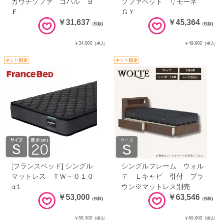
カウチソファ コハル Ｂ
ソファベッド リモーネ
Ｅ
ＧＹ
￥31,637
￥45,364
(税抜)
(税抜)
￥34,800
￥49,900
(税込)
(税込)
[フランスベッド] シングル
シングルフレーム ウォル
マットレス ＴＷ－０１０
テ Ｌキャビ 引付 ブラ
α１
ウン※マットレス別売
￥53,000
￥63,546
(税抜)
(税抜)
￥58,300
￥69,900
(税込)
(税込)