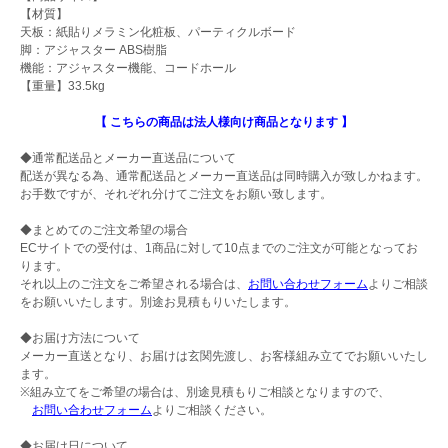
【材質】
天板：紙貼りメラミン化粧板、パーティクルボード
脚：アジャスター ABS樹脂
機能：アジャスター機能、コードホール
【重量】33.5kg
【 こちらの商品は法人様向け商品となります 】
◆通常配送品とメーカー直送品について
配送が異なる為、通常配送品とメーカー直送品は同時購入が致しかねます。
お手数ですが、それぞれ分けてご注文をお願い致します。
◆まとめてのご注文希望の場合
ECサイトでの受付は、1商品に対して10点までのご注文が可能となってお
ります。
それ以上のご注文をご希望される場合は、
お問い合わせフォーム
よりご相談
をお願いいたします。別途お見積もりいたします。
◆お届け方法について
メーカー直送となり、お届けは玄関先渡し、お客様組み立てでお願いいたし
ます。
※組み立てをご希望の場合は、別途見積もりご相談となりますので、
お問い合わせフォーム
よりご相談ください。
◆お届け日について