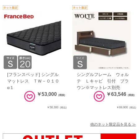
[フランスベッド] シングル
シングルフレーム ウォル
マットレス ＴＷ－０１０
テ Ｌキャビ 引付 ブラ
α１
ウン※マットレス別売
￥53,000
￥63,546
(税抜)
(税抜)
￥58,300
￥69,900
(税込)
(税込)
他のネット限定品を見る ≫