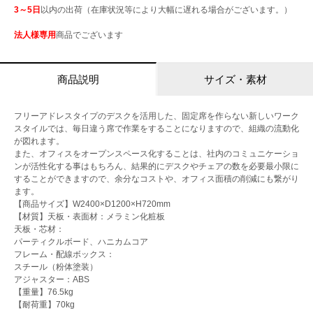
3～5日
以内の出荷（在庫状況等により大幅に遅れる場合がございます。）
法人様専用
商品でございます
商品説明
サイズ・素材
フリーアドレスタイプのデスクを活用した、固定席を作らない新しいワーク
スタイルでは、毎日違う席で作業をすることになりますので、組織の流動化
が図れます。
また、オフィスをオープンスペース化することは、社内のコミュニケーショ
ンが活性化する事はもちろん、結果的にデスクやチェアの数を必要最小限に
することができますので、余分なコストや、オフィス面積の削減にも繋がり
ます。
【商品サイズ】W2400×D1200×H720mm
【材質】天板・表面材：メラミン化粧板
天板・芯材：
パーティクルボード、ハニカムコア
フレーム・配線ボックス：
スチール（粉体塗装）
アジャスター：ABS
【重量】76.5kg
【耐荷重】70kg