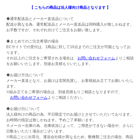
【 こちらの商品は法人様向け商品となります 】
◆通常配送品とメーカー直送品について
配送が異なる為、通常配送品とメーカー直送品は同時購入が致しかねます。
お手数ですが、それぞれ分けてご注文をお願い致します。
◆まとめてのご注文希望の場合
ECサイトでの受付は、1商品に対して10点までのご注文が可能となってお
ります。
それ以上のご注文をご希望される場合は、
お問い合わせフォーム
よりご相談
をお願いいたします。別途お見積もりいたします。
◆お届け方法について
メーカー直送となり、お届けは玄関先渡し、お客様組み立てでお願いいたし
ます。
※組み立てをご希望の場合は、別途見積もりご相談となりますので、
お問い合わせフォーム
よりご相談ください。
◆お届け日について
法人様向けの商品の為、平日限定でのお届けとさせていただいております。
お時間の指定は致しかねます。予めご了承願います。
※メーカー在庫の為、在庫状況によって、ご用意ができない場合や、さらに
日数をいただく場合がございます。
※商品ごとに出荷元、運送会社様が異なるため、数種類ご注文の場合、商品