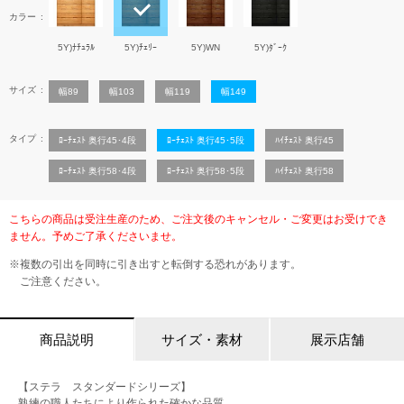
カラー
5Y)ﾅﾁｭﾗﾙ
5Y)ﾁｪﾘｰ
5Y)WN
5Y)ﾀﾞｰｸ
サイズ
幅89
幅103
幅119
幅149
タイプ
ﾛｰﾁｪｽﾄ 奥行45･4段
ﾛｰﾁｪｽﾄ 奥行45･5段
ﾊｲﾁｪｽﾄ 奥行45
ﾛｰﾁｪｽﾄ 奥行58･4段
ﾛｰﾁｪｽﾄ 奥行58･5段
ﾊｲﾁｪｽﾄ 奥行58
こちらの商品は受注生産のため、ご注文後のキャンセル・ご変更はお受けでき
ません。予めご了承くださいませ。
※複数の引出を同時に引き出すと転倒する恐れがあります。
ご注意ください。
商品説明
サイズ・素材
展示店舗
【ステラ スタンダードシリーズ】
熟練の職人たちにより作られた確かな品質。