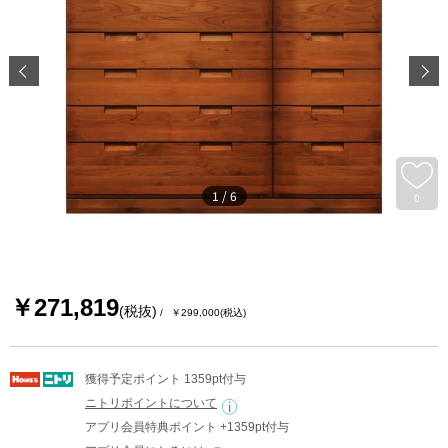
1
/
6
0
￥271,819
(税抜)
￥299,000
(税込)
獲得予定ポイント 1359pt付与
ニトリポイントについて
アプリ会員特典ポイント +1359pt付与