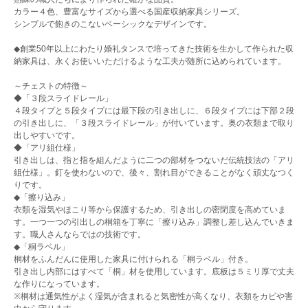
カラー４色、豊富なサイズから選べる国産収納家具シリーズ。
シンプルで飽きのこないベーシックなデザインです。
◆創業50年以上にわたり婚礼タンスで培ってきた技術を生かして作られた収
納家具は、永くお使いいただけるような工夫が随所に込められています。
～チェストの特徴～
◆「３段スライドレール」
４段タイプと５段タイプには最下段の引き出しに、６段タイプには下部２段
の引き出しに、「３段スライドレール」が付いています。奥の衣類まで取り
出しやすいです。
◆「アリ組仕様」
引き出しは、指と指を組んだように二つの部材をつないだ伝統技法の「アリ
組仕様」。釘を使わないので、後々、割れ目ができることがなく頑丈なつく
りです。
◆「擦り込み」
衣類を湿気やほこり等から保護するため、引き出しの密閉度を高めていま
す。一つ一つの引出しの桐箱を丁寧に「擦り込み」調整し差し込んでいきま
す。職人さんならではの技術です。
◆「桐ラベル」
桐材をふんだんに使用した家具に付けられる「桐ラベル」付き。
引き出し内部にはすべて「桐」材を使用しています。底板は５ミリ厚で丈夫
な作りになっています。
※桐材は通気性がよく湿気が含まれると気密性が高くなり、衣類をカビや害