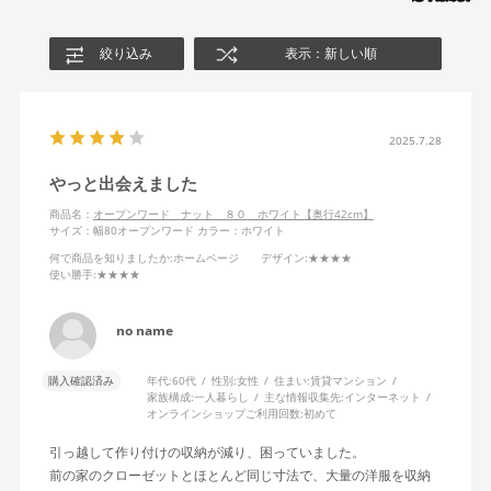
絞り込み
表示：新しい順
2025.7.28
やっと出会えました
商品名：
オープンワード ナット ８０ ホワイト【奥行42cm】
サイズ：幅80オープンワード
カラー：ホワイト
何で商品を知りましたか
:ホームページ
デザイン
:★★★★
使い勝手
:★★★★
no name
購入確認済み
年代:
60代
性別:
女性
住まい:
賃貸マンション
家族構成:
一人暮らし
主な情報収集先:
インターネット
オンラインショップご利用回数:
初めて
引っ越して作り付けの収納が減り、困っていました。
前の家のクローゼットとほとんど同じ寸法で、大量の洋服を収納