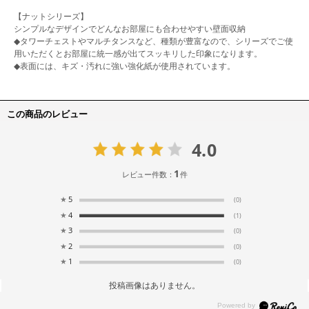
【ナットシリーズ】
シンプルなデザインでどんなお部屋にも合わせやすい壁面収納
◆タワーチェストやマルチタンスなど、種類が豊富なので、シリーズでご使
用いただくとお部屋に統一感が出てスッキリした印象になります。
◆表面には、キズ・汚れに強い強化紙が使用されています。
この商品のレビュー
4.0
1
レビュー件数：
件
★
5
(0)
★
4
(1)
★
3
(0)
★
2
(0)
★
1
(0)
投稿画像はありません。