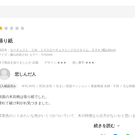
張り紙
商品名：
ローチェスト ＣＷ １５０ローチェスト／クロスタイム ＯＡＫ [幅149cm]
サイズ：幅149高さ81
カラー：5Y)OAK
何で商品を知りましたか
:店舗
デザイン
:★★★
使い勝手
:★★★
悲しんだ人
購入確認済み
年代:
30代
性別:
女性
住まい:
賃貸マンション
家族構成:
夫婦・子供
主な情報
表面の木目柄は張り紙でした。
擦れて破け剥がれ気づきました。
茶黒色のシミみたいな色がいくつかついていて、木の特徴なら仕方がないかと思い
うなもう少し綺麗な木目を張って欲しかったです。
続きを読む
あとしめるとき若干立て付けに違和感。