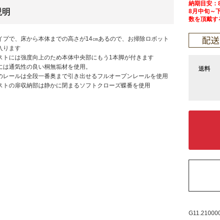
納期目安：
説明
8月中旬～
数を頂戴す
イプで、床から本体までの高さが14㎝あるので、お掃除ロボット
入ります
ストには強度向上のため本体中央部にもう1本脚が付きます
には通気性の良い桐無垢材を使用。
送料
のレールは全段一番奥まで引き出せるフルオープンレールを使用
ストの扉収納部は静かに閉まるソフトクローズ蝶番を使用
G11.21000