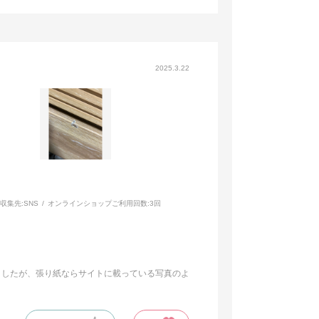
2025.3.22
収集先:
SNS
オンラインショップご利用回数:
3回
ましたが、張り紙ならサイトに載っている写真のよ