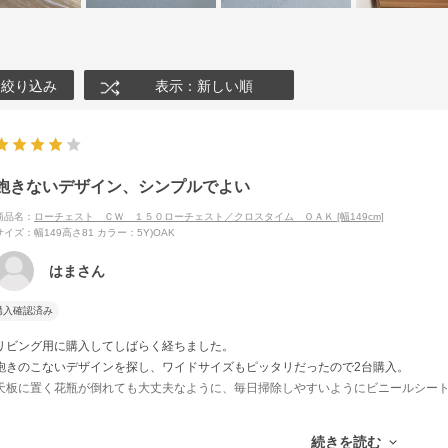
絞り込み
表示：新しい順
飽きないデザイン、シンプルでよい
商品名：
ローチェスト ＣＷ １５０ローチェスト／クロスタイム ＯＡＫ [幅149cm]
サイズ：幅149高さ81
カラー：5Y)OAK
はまさん
購入確認済み
リビング用に購入してしばらく経ちました。
飽きのこないデザインを探し、ワイドサイズもピッタリだったので2台購入。
天板に置く花瓶が倒れても大丈夫なように、毎日掃除しやすいようにビニールシー
扉部分の開閉は扉下のくぼみに指を引っ掛けておこないますが、改良希望で評価星
続きを読む