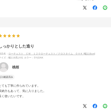
くぼみは扉下の一部分ではなく広範囲で窪んでいてほしい（開けにくい。中心部に
しい（立ったまま開ける時）。
しっかりとした造り
商品名：
ローチェスト ＣＷ １２０ローチェスト／クロスタイム ＯＡＫ [幅119cm]
サイズ：幅119高さ81
カラー：5Y)OAK
桃桜
購入確認済み
とても丁寧に作られています。
収納力もあって、気に入りました。
長く使いたいです。