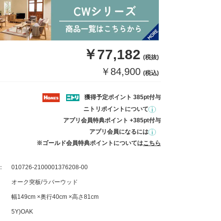
￥77,182
(税抜)
￥84,900
(税込)
獲得予定ポイント 385pt付与
ニトリポイントについて
アプリ会員特典ポイント +385pt付与
アプリ会員になるには
※ゴールド会員特典ポイントについては
こちら
：
010726-2100001376208-00
オーク突板/ラバーウッド
幅149cm ×奥行40cm ×高さ81cm
5Y)OAK