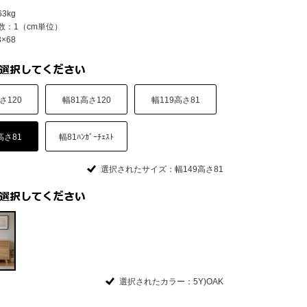
3kg
数：1（cm単位）
×68
さ120
幅81高さ120
幅119高さ81
高さ81
幅81ﾊﾝｶﾞｰﾁｪｽﾄ
選択されたサイズ：幅149高さ81
選択されたカラー：5Y)OAK