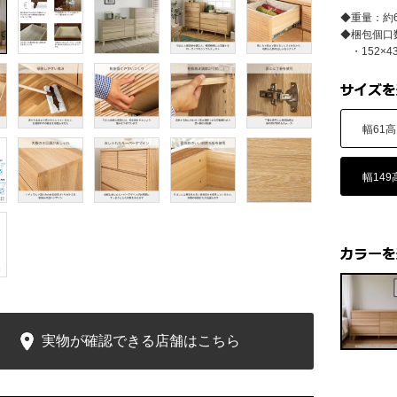
◆重量：約6
◆梱包個口
・152×43
幅61高
幅149
実物が確認できる店舗はこちら