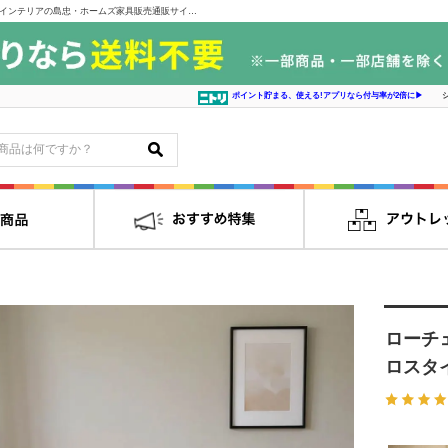
ローチェスト ＣＷ １５０ローチェスト／クロスタイム ＯＡＫ [幅149cm]｜インテリアの島忠・ホームズ家具販売通販サイト シマホネット
ポイント貯まる、使える!アプリなら付与率が2倍に▶
ローチ
ロスタイ