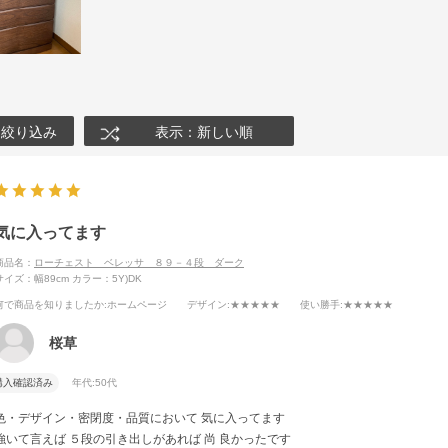
絞り込み
表示：新しい順
気に入ってます
商品名：
ローチェスト ベレッサ ８９－４段 ダーク
サイズ：幅89cm
カラー：5Y)DK
何で商品を知りましたか
:ホームページ
デザイン
:★★★★★
使い勝手
:★★★★★
桜草
購入確認済み
年代:
50代
色・デザイン・密閉度・品質において 気に入ってます
強いて言えば ５段の引き出しがあれば 尚 良かったです