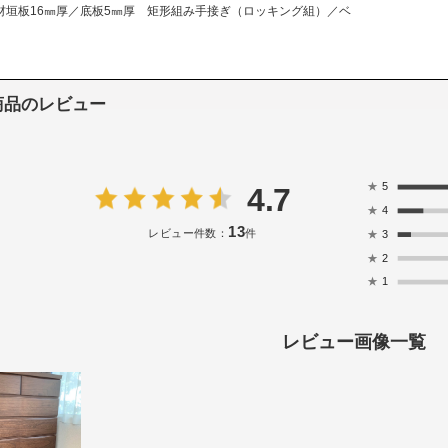
材垣板16㎜厚／底板5㎜厚 矩形組み手接ぎ（ロッキング組）／ベ
商品のレビュー
★
5
4.7
★
4
13
レビュー件数：
件
★
3
★
2
★
1
レビュー画像一覧