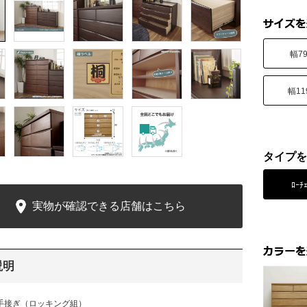
幅7
幅11
タイプを
ﾛｰﾁ
実物が確認できる店舗はこちら
説明
手接ぎ（ロッキング組）