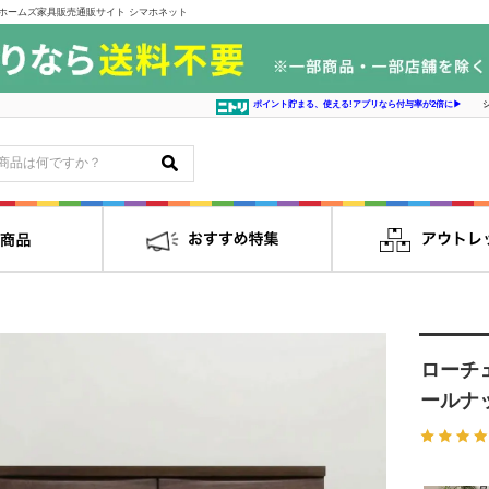
ホームズ家具販売通販サイト シマホネット
ポイント貯まる、使える!アプリなら付与率が2倍に▶
ローチ
ールナ