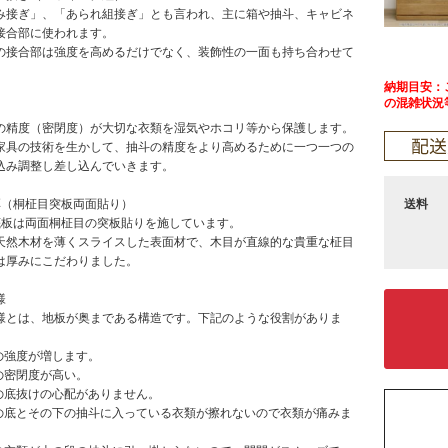
接ぎ」、「あられ組接ぎ」とも言われ、主に箱や抽斗、キャビネ
接合部に使われます。
接合部は強度を高めるだけでなく、装飾性の一面も持ち合わせて
納期目安：ご
の混雑状況
精度（密閉度）が大切な衣類を湿気やホコリ等から保護します。
具の技術を生かして、抽斗の精度をより高めるために一つ一つの
込み調整し差し込んでいきます。
送料
厚（桐柾目突板両面貼り）
板は両面桐柾目の突板貼りを施しています。
然木材を薄くスライスした表面材で、木目が直線的な貴重な柾目
は厚みにこだわりました。
様
とは、地板が奥まである構造です。下記のような役割がありま
強度が増します。
密閉度が高い。
底抜けの心配がありません。
底とその下の抽斗に入っている衣類が擦れないので衣類が痛みま