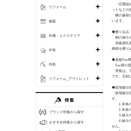
「石畳組み
リフォーム
ットなどの
櫛の歯状の
います。
物置
◆擦り込み
外構・エクステリア
桐の抽斗の
高級婚礼家
桐箱を擦り
外装
◆底板5㎜
内装
5㎜厚の底
突板は、天
です。芯材
リフォーム_アウトレット
◆総地板仕
総地板仕様
す。
1.本体の
2.本体の
ブランド特集から探す
3.抽斗の
4.抽斗の
おすすめ特集から探す
せん。