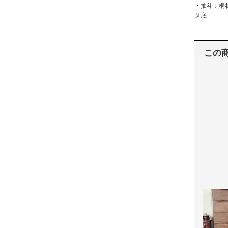
・抽斗：桐
タ底
この