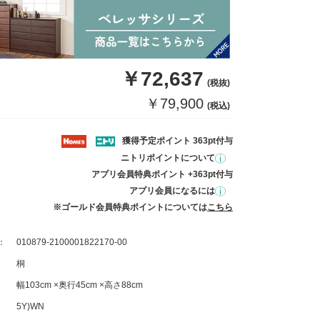
￥72,637
(税抜)
￥79,900
(税込)
獲得予定ポイント 363pt付与
ニトリポイントについて
アプリ会員特典ポイント +363pt付与
アプリ会員になるには
※ゴールド会員特典ポイントについては
こちら
：
010879-2100001822170-00
桐
幅103cm ×奥行45cm ×高さ88cm
5Y)WN