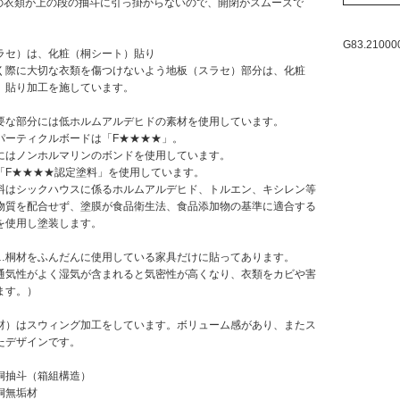
衣類が上の段の抽斗に引っ掛からないので、開閉がスムーズで
G83.21000
ラセ）は、化粧（桐シート）貼り
際に大切な衣類を傷つけないよう地板（スラセ）部分は、化粧
）貼り加工を施しています。
要な部分には低ホルムアルデヒドの素材を使用しています。
ーティクルボードは「F★★★★」。
はノンホルマリンのボンドを使用しています。
F★★★★認定塗料」を使用しています。
シックハウスに係るホルムアルデヒド、トルエン、キシレン等
物質を配合せず、塗膜が食品衛生法、食品添加物の基準に適合する
を使用し塗装します。
…桐材をふんだんに使用している家具だけに貼ってあります。
気性がよく湿気が含まれると気密性が高くなり、衣類をカビや害
ます。）
材）はスウィング加工をしています。ボリューム感があり、またス
たデザインです。
桐抽斗（箱組構造）
桐無垢材