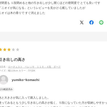
密閉度も １段閉めると他の引き出しが少し開くほどの密閉度で とても良いです
「ニオイが気になる」というレビューを見かけ 心配していましたが
ニオイは木の香りで すぐ消えました
引き出しの高さ
商品名：
ローチェスト ベレッサ １１９－４段 ダーク
サイズ：幅119cm
カラー：5Y)DK
yumiko−komachi
購入確認済み
色と大きさが気に入って購入しました。
使ってみるともう少し引き出しの高さが低く、５段になっていた方が収納しやすか