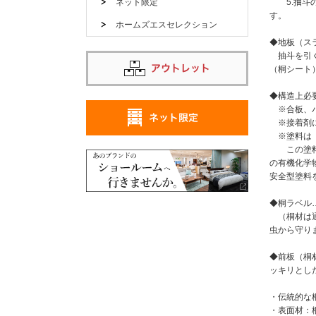
ネット限定
5.抽斗の
す。
ホームズエスセレクション
◆地板（ス
抽斗を引く
（桐シート
◆構造上必
※合板、パ
※接着剤に
※塗料は「
この塗料は
の有機化学
安全型塗料
◆桐ラベル
（桐材は通
虫から守り
◆前板（桐
ッキリとし
・伝統的な
・表面材：