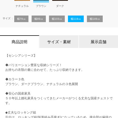
ナチュラル
ブラウン
ダーク
サイズ
幅79㎝
幅89㎝
幅103㎝
幅119㎝
幅149㎝
商品説明
サイズ・素材
展示店舗
【センシアシリーズ】
◆バリエーション豊富な収納シリーズ！
お持ちの衣類の量に合わせて、たっぷり収納できます。
◆カラー３色
ブラウン、ダークブラウン、ナチュラルの３色展開
◆安心の国産家具
５０年以上婚礼家具をつくってきたメーカーがつくる丈夫な国産チェストで
す。
◆丈夫なロッキング組
引出は、ロッキング組(矩形組み手接ぎ)になっているため、接合部が歯状の