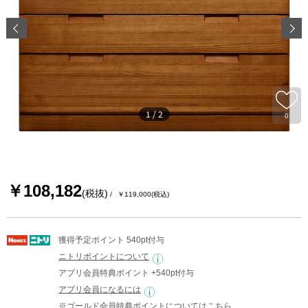
1
/
2
0
￥108,182
(税抜)
￥119,000
(税込)
獲得予定ポイント 540pt付与
ニトリポイントについて
アプリ会員特典ポイント +540pt付与
アプリ会員になるには
※ゴールド会員特典ポイントについては
こちら