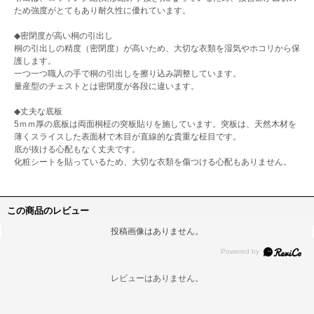
ため強度がとてもあり耐久性に優れています。
◆密閉度が高い桐の引出し
桐の引出しの精度（密閉度）が高いため、大切な衣類を湿気やホコリから保
護します。
一つ一つ職人の手で桐の引出しを擦り込み調整しています。
量産型のチェストとは密閉度が各段に違います。
◆丈夫な底板
5ｍｍ厚の底板は両面桐柾の突板貼りを施しています。突板は、天然木材を
薄くスライスした表面材で木目が直線的な貴重な柾目です。
底が抜ける心配もなく丈夫です。
化粧シートを貼っているため、大切な衣類を傷つける心配もありません。
この商品のレビュー
投稿画像はありません。
レビューはありません。