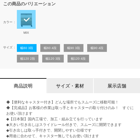
この商品のバリエーション
カラー
MIX
サイズ
幅60 3段
幅60 4段
幅90 3段
幅90 4段
幅120 2段
幅120 3段
幅120 4段
商品説明
サイズ・素材
展示店舗
◆【便利なキャスター付き】どんな場所でもスムーズに移動可能！
◆【完成品】お客様の作業は取っ手とキャスターの取り付けのみ！ すぐに
お使い頂けます
◆【日本製】国内工場で、加工・組み立てを行っています
◆大きい引き出しはスライドレール付きで、スムーズに開閉できます
◆引き出しは取っ手付きで、開閉しやすい仕様です
◆用途に合わせて、キャスター無しでもお使い頂けます