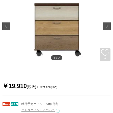
1
/
2
0
￥19,910
(税抜)
￥21,900
(税込)
獲得予定ポイント 99pt付与
ニトリポイントについて