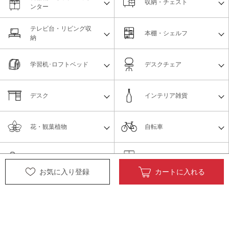
収納・チェスト
ンター
テレビ台・リビング収
本棚・シェルフ
納
学習机･ロフトベッド
デスクチェア
デスク
インテリア雑貨
花・観葉植物
自転車
ペット用品
オフィス家具
お気に入り登録
カートに入れる
リフォーム
外装
内装
物置