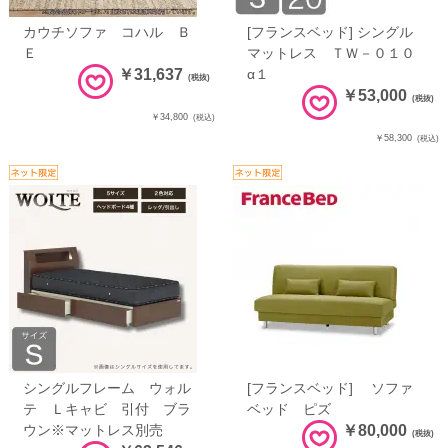
カウチソファ コハル Ｂ
[フランスベッド] シングル
Ｅ
マットレス ＴＷ－０１０
￥31,637
α１
(税抜)
￥53,000
(税抜)
￥34,800
(税込)
￥58,300
(税込)
シングルフレーム ウォル
[フランスベッド] ソファ
テ Ｌキャビ 引付 ブラ
ベッド ピズ
ウン※マットレス別売
￥80,000
(税抜)