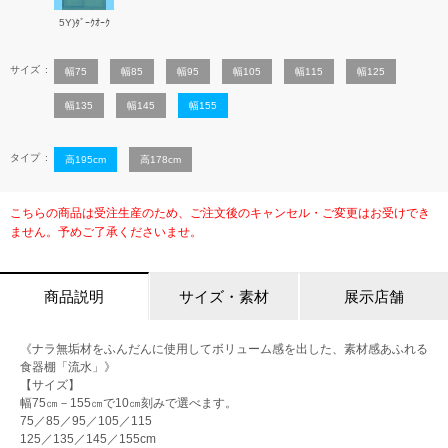
5Y)ﾀﾞｰｸｵｰｸ
サイズ
幅75
幅85
幅95
幅105
幅115
幅125
幅135
幅145
幅155
タイプ
高195cm
高178cm
こちらの商品は受注生産のため、ご注文後のキャンセル・ご変更はお受けでき
ません。予めご了承くださいませ。
商品説明
サイズ・素材
展示店舗
《ナラ無垢材をふんだんに使用してボリューム感を出した、素材感あふれる
食器棚「流水」》
【サイズ】
幅75㎝－155㎝で10㎝刻みで選べます。
75／85／95／105／115
125／135／145／155cm