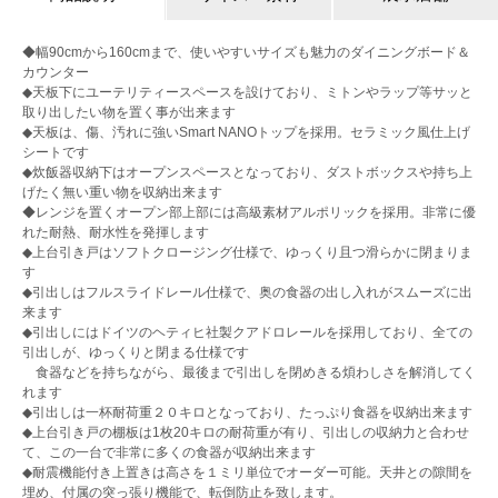
◆幅90cmから160cmまで、使いやすいサイズも魅力のダイニングボード＆
カウンター
◆天板下にユーテリティースペースを設けており、ミトンやラップ等サッと
取り出したい物を置く事が出来ます
◆天板は、傷、汚れに強いSmart NANOトップを採用。セラミック風仕上げ
シートです
◆炊飯器収納下はオープンスペースとなっており、ダストボックスや持ち上
げたく無い重い物を収納出来ます
◆レンジを置くオープン部上部には高級素材アルポリックを採用。非常に優
れた耐熱、耐水性を発揮します
◆上台引き戸はソフトクロージング仕様で、ゆっくり且つ滑らかに閉まりま
す
◆引出しはフルスライドレール仕様で、奥の食器の出し入れがスムーズに出
来ます
◆引出しにはドイツのヘティヒ社製クアドロレールを採用しており、全ての
引出しが、ゆっくりと閉まる仕様です
食器などを持ちながら、最後まで引出しを閉めきる煩わしさを解消してく
れます
◆引出しは一杯耐荷重２０キロとなっており、たっぷり食器を収納出来ます
◆上台引き戸の棚板は1枚20キロの耐荷重が有り、引出しの収納力と合わせ
て、この一台で非常に多くの食器が収納出来ます
◆耐震機能付き上置きは高さを１ミリ単位でオーダー可能。天井との隙間を
埋め、付属の突っ張り機能で、転倒防止を致します。