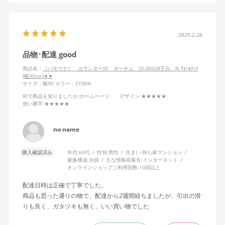
2025.2.26
品物･配達 good
商品名：
［パモウナ］ カウンターSY オーチェ SY-S900R下台 N ｳｫｰﾙﾅｯﾄ
[幅90cm]★★
サイズ：幅90
カラー：5Y)WN
何で商品を知りましたか
:ホームページ
デザイン
:★★★★★
使い勝手
:★★★★★
no name
購入確認済み
年代:
60代
性別:
男性
住まい:
持ち家マンション
家族構成:
夫婦
主な情報収集先:
インターネット
オンラインショップご利用回数:
10回以上
配達日時は正確で丁寧でした。
商品も思った通りの物で、配達から2週間経ちましたが、引出の滑
りも良く、ガタツキも無く、いい買い物でした