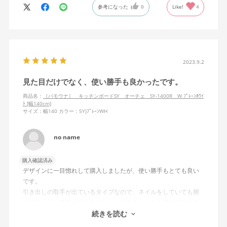
参考になった
0
Like!
4
2023.9.2
見た目だけでなく、使い勝手も良かったです。
商品名：
［パモウナ］ キッチンボードSY オーチェ SY-1400R W ﾌﾟﾚｰﾝﾎﾜｲ
ﾄ [幅140cm]
サイズ：幅140
カラー：5Y)ﾌﾟﾚｰﾝWH
no name
購入確認済み
デザインに一目惚れして購入しましたが、使い勝手もとても良い
です。
引き出しの取手が出ているタイプなので、ネイルをしていても握
力が弱くても簡単に引き出すことが出来ます。引き戸も閉まる時
は、ゆっくりになるので音も気になりません。
続きを読む