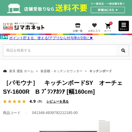
0
ポイント貯まる、使える!アプリなら付与率が2倍に▶
商品を検索する
家具 通販 ホーム
食器棚・キッチンカウンター
キッチンボード
［パモウナ］ キッチンボードSY オーチェ
SY-1600R B ﾌﾞﾗﾝｱｶｼｱ [幅160cm]
4.9
（9）
レビューを見る
商品コード
041348-4939792212185-00