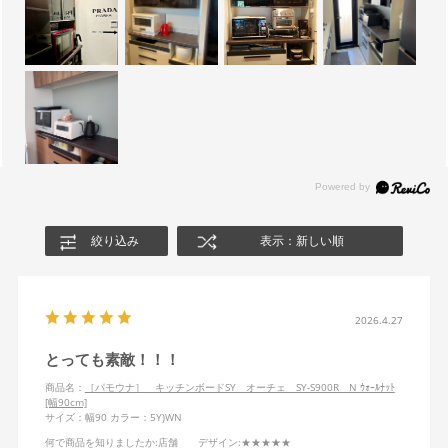
絞り込み
表示：新しい順
2026.4.27
とっても素敵！！！
商品名：
［パモウナ］ キッチンボードSY オーチェ SY-S900R N ｳｫｰﾙﾅｯﾄ
[幅90cm]
サイズ：幅90
カラー：5Y)WN
何で商品を知りましたか
:店舗
デザイン
:★★★★★