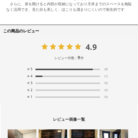
さらに、扉を開けると内部が収納になっており天井までのスペースを無駄
なく活用でき、見た目も美しく、ほこりも溜まりにくいので衛生的です
この商品のレビュー
4.9
9
レビュー件数：
件
★
5
(8)
★
4
(1)
★
3
(0)
★
2
(0)
★
1
(0)
レビュー画像一覧