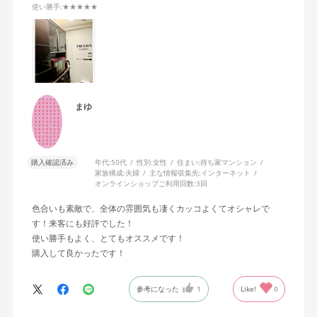
使い勝手
:★★★★★
まゆ
購入確認済み
年代:
50代
性別:
女性
住まい:
持ち家マンション
家族構成:
夫婦
主な情報収集先:
インターネット
オンラインショップご利用回数:
3回
色合いも素敵で、全体の雰囲気も凄くカッコよくてオシャレで
す！来客にも好評でした！
使い勝手もよく、とてもオススメです！
購入して良かったです！
参考になった
1
Like!
0