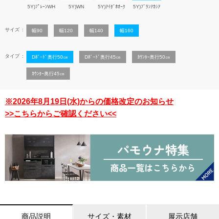
5Y)ﾌﾟﾚｰﾝWH
5Y)WN
5Y)ｱｲﾀﾞﾎｵｰｸ
5Y)ﾌﾞﾗﾝｱｶｼｱ
サイズ
幅90
幅120
幅140
幅160
タイプ
Dﾎﾞｰﾄﾞ奥行50㎝
Dﾎﾞｰﾄﾞ奥行45㎝
ｶｳﾝﾀｰ奥行50㎝
ｶｳﾝﾀｰ奥行45㎝
※2026年8月19日(水)からの価格改定のお知らせ
>>こちらからご確認ください<<
商品説明
サイズ・素材
展示店舗