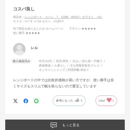
コスパ良し
商品名：
レンジボード コパン T 60RB WH5Y）ホワイト <N>
サイズ：ﾚﾝｼﾞﾎﾞｰﾄﾞ60
カラー：5Y)ﾎﾜｲﾄ
何で商品を知りましたか
:ホームページ
デザイン
:★★★★★
使い勝手
:★★★★★
レル
購入確認済み
年代:
50代
性別:
男性
住まい:
持ち家一戸建て
家族構成:
一人暮らし
主な情報収集先:
テレビ
オンラインショップご利用回数:
初めて
レンジボードの中では比較的価格が易い方ですが、使い勝手は良
くサイズもスリムで幅を取らないので重宝しています
参考になった
0
Like!
2
もっと見る