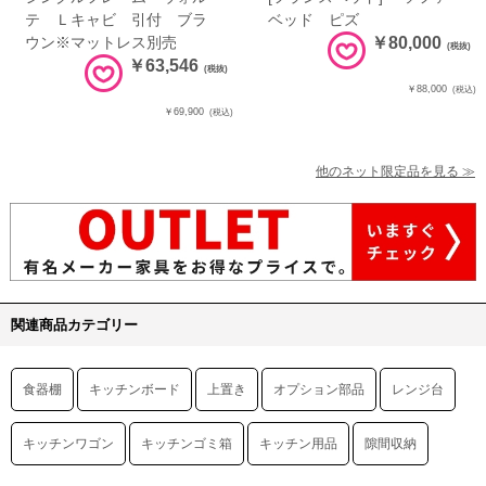
テ Ｌキャビ 引付 ブラ
ベッド ピズ
ウン※マットレス別売
￥80,000
(税抜)
￥63,546
(税抜)
￥88,000
(税込)
￥69,900
(税込)
他のネット限定品を見る ≫
関連商品カテゴリー
食器棚
キッチンボード
上置き
オプション部品
レンジ台
キッチンワゴン
キッチンゴミ箱
キッチン用品
隙間収納