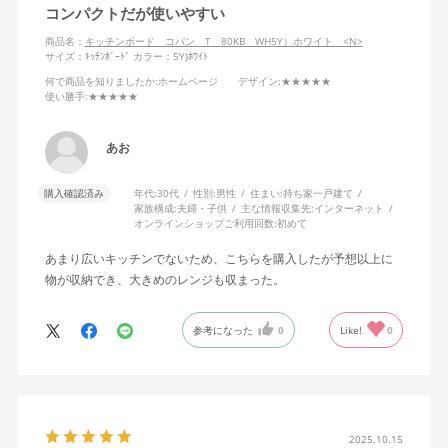
コンパクトだが使いやすい
商品名：
キッチンボード コパン T 80KB WH5Y）ホワイト <N>
サイズ：ｷｯﾁﾝﾎﾞｰﾄﾞ
カラー：5Y)ﾎﾜｲﾄ
何で商品を知りましたか
:ホームページ
デザイン
:★★★★★
使い勝手
:★★★★★
あお
購入確認済み
年代:
30代
性別:
男性
住まい:
持ち家一戸建て
家族構成:
夫婦・子供
主な情報収集先:
インターネット
オンラインショップご利用回数:
初めて
あまり広いキッチンでないため、こちらを購入したが予想以上に
物が収納でき、大きめのレンジも収まった。
参考になった
0
Like!
0
2025.10.15