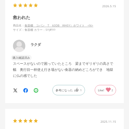
2026.5.15
救われた
商品名：
食器棚 コパン T 60DB WH5Y）ホワイト <N>
サイズ：食器棚
カラー：5Y)ﾎﾜｲﾄ
ラクダ
購入確認済み
スペースがないので困っていたところ 梁までギリギリの高さで
幅 奥行目一杯使え行き場がない食器の納めどころができ 地獄
に仏の感でした
参考になった
1
Like!
2
2025.11.15