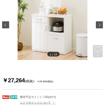
1
/
19
3
￥27,264
(税抜)
￥29,990
(税込)
獲得予定ポイント 136pt付与
ニトリポイントについて