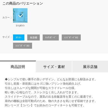
この商品のバリエーション
カラー
5Y)ﾎﾜｲﾄ
サイズ
ｶｳﾝﾀｰ
食器棚
ｷｯﾁﾝﾎﾞｰﾄﾞ
ﾚﾝｼﾞﾎﾞｰﾄﾞ60
ﾚﾝｼﾞﾎﾞｰﾄﾞ80
商品説明
サイズ・素材
展示店舗
◆シンプルで使い勝手の良いデザイン。どんなお部屋にも馴染みます。
引出し前面・扉前面にはキズに強いプリント強化紙仕上げ。
引出しはスムーズな開閉が可能なスライドレール仕様。
軽い使い心地なので、ストレスなく出し入れができます。
スライドテーブルなので、蒸気の出る炊飯器等を置くのに最適です。
扉内の棚板は全段可動式のため、物の大きさを気にせず収納できます。
同シリーズ【コパン】でお好みのコーディネートも可能です。