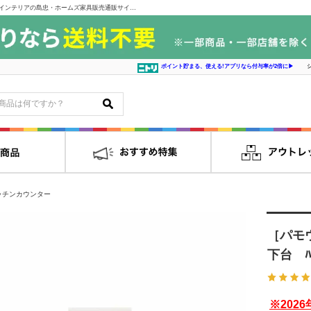
［パモウナ］ カウンターEC/EM ECA-600Ｋ下台 ﾊﾟｰﾙWH [幅60cm]★★｜インテリアの島忠・ホームズ家具販売通販サイト シマホネット
ポイント貯まる、使える!アプリなら付与率が2倍に▶
ッチンカウンター
［パモウ
下台 ﾊﾟ
※202