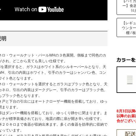
【ハイ
ー】食器棚
ﾗｽ
【レギ
ウンタ
棚 / 
説明
ネロ・ウォールナット・パールWHの３色展開。側板まで同色のカ
がされ、どこから見ても美しい仕様です。
Hを選択すると、ガラスはホワイト系のシルキーパールとなり、天
WH、引出の内装はホワイト、引手のカラーはシャンパン色、コン
ワイト色となります。
ネロ・ウォールナットを選択するとガラスはブラック色となり、天
カネロ、引出の内装はダークグレー、引手のカラーはブラック色、
もブラック色となります。
き戸と下台の引出にはオートクローザー機能を搭載しており、ゆっ
閉まります。
8月3日以
扉はダンパー機能を搭載しており、ゆっくり静かに閉まります。ま
以降のお届
ッチが標準装備されており、地震の際に扉が開き辛い仕様です。
合がござい
杯２０キロまで食器が収納出来ます。多くの食器を効率的に収納で
なっています。
ザインは、ガラス引き戸と板扉の開き扉からデザインをお選びいた