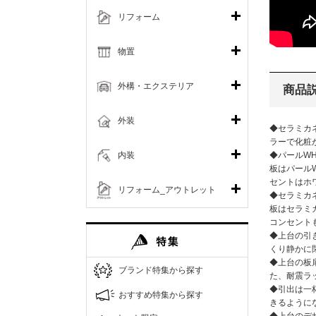
リフォーム
物置
外構・エクステリア
商品
外装
◆セラミカ
ラーで化粧
内装
◆パールW
板はパール
セントはホ
リフォーム_アウトレット
◆セラミカ
板はセラミ
コンセント
◆上台の引
くり静かに
◆上台の板
ブランド特集から探す
た、耐震ラ
◆引出は一
おすすめ特集から探す
きるように
◆上台のデ