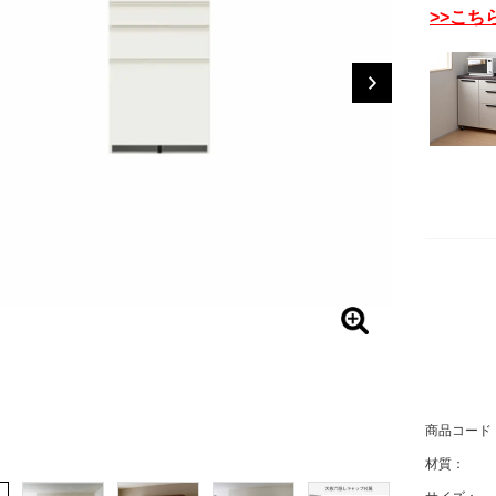
>>こち
商品コード
材質：