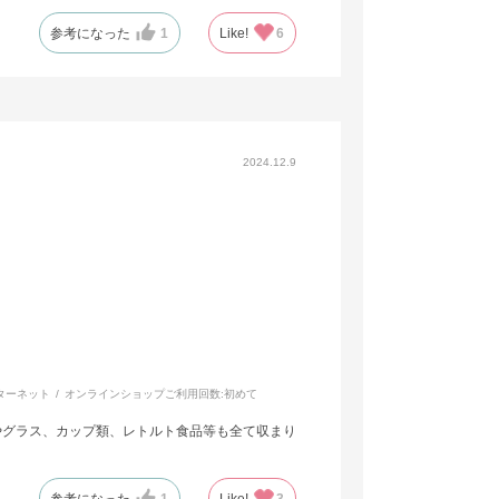
参考になった
1
Like!
6
2024.12.9
ターネット
オンラインショップご利用回数:
初めて
やグラス、カップ類、レトルト食品等も全て収まり
参考になった
1
Like!
3