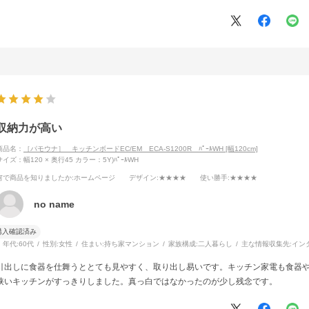
収納力が高い
商品名：
［パモウナ］ キッチンボードEC/EM ECA-S1200R ﾊﾟｰﾙWH [幅120cm]
サイズ：幅120 × 奥行45
カラー：5Y)ﾊﾟｰﾙWH
何で商品を知りましたか
:ホームページ
デザイン
:★★★★
使い勝手
:★★★★
no name
購入確認済み
年代:
60代
性別:
女性
住まい:
持ち家マンション
家族構成:
二人暮らし
主な情報収集先:
イン
引出しに食器を仕舞うととても見やすく、取り出し易いです。キッチン家電も食器
狭いキッチンがすっきりしました。真っ白ではなかったのが少し残念です。