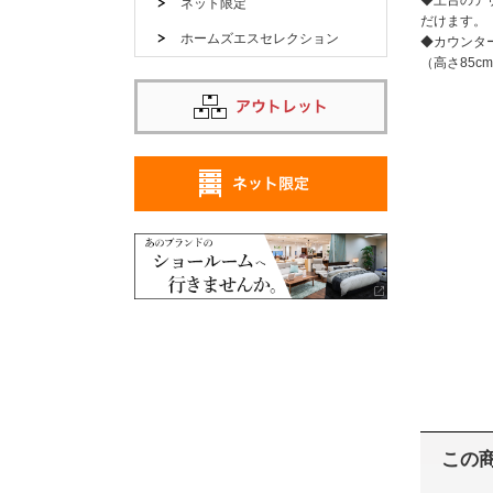
ネット限定
だけます。
ホームズエスセレクション
◆カウンタ
（高さ85
この