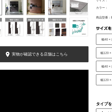
サイズ：
カラー：
商品型番：E
幅40 ×
幅120 ×
実物が確認できる店舗はこちら
幅40 ×
幅120 ×
タイプを