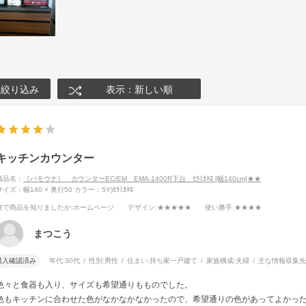
絞り込み
表示：新しい順
キッチンカウンター
商品名：
［パモウナ］ カウンターEC/EM EMA-1400R下台 ｾﾗﾐｶﾈﾛ [幅140cm]★★
サイズ：幅140 × 奥行50
カラー：5Y)ｾﾗﾐｶﾈﾛ
何で商品を知りましたか
:ホームページ
デザイン
:★★★★★
使い勝手
:★★★★
まつこう
購入確認済み
年代:
30代
性別:
男性
住まい:
持ち家一戸建て
家族構成:
夫婦
主な情報収集先
色々と食器も入り、サイズも希望通りもものでした。
色もキッチンに合わせた色がなかなかなかったので、希望通りの色があってよかっ