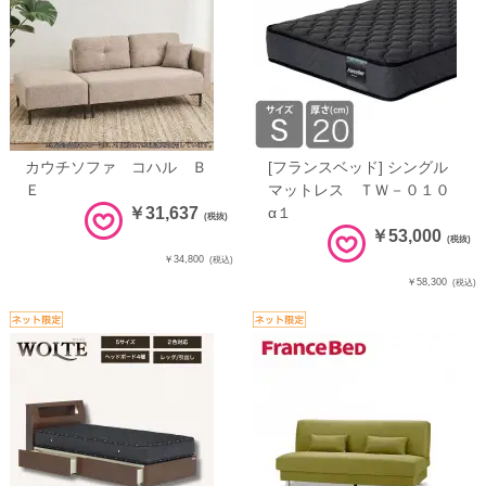
カウチソファ コハル Ｂ
[フランスベッド] シングル
Ｅ
マットレス ＴＷ－０１０
￥31,637
α１
(税抜)
￥53,000
(税抜)
￥34,800
(税込)
￥58,300
(税込)