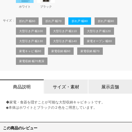
ホワイト
ブラック
サイズ
折れ戸 幅60
折れ戸 幅70
折れ戸 幅80
折れ戸 幅90
大型引き戸 幅100
大型引き戸 幅110
大型引き戸 幅120
大型引き戸 幅130
大型引き戸 幅140
家電オープン 幅60
家電キャビ 幅60
家電収納 幅60
家電収納 幅70
家電収納 幅70奥深
商品説明
サイズ・素材
展示店舗
◆家電・食器を隠すことが可能な大型収納キャビネットです。
◆本体はホワイトとブラックの２色をご用意しています。
この商品のレビュー