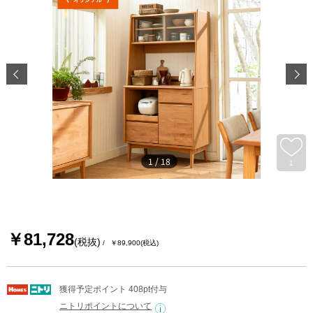
1
/
18
1
￥81,728
(税抜)
￥89,900
(税込)
獲得予定ポイント 408pt付与
ニトリポイントについて