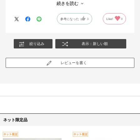
ジを操作する度に上のガラス扉がガタガタ動いてうるさいで
続きを読む
す。。
(スライド部分の隙間が大きいのでしょうか？)
参考になった
3
Like!
0
もう慣れましたが、最初はストレスでした。
収納力はバッチリなので、上の扉だけ改善されれば良いなと思い
ます。
絞り込み
表示：新しい順
レビューを書く
ネット限定品