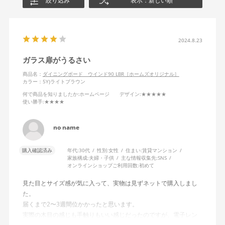
絞り込み
表示：新しい順
2024.8.23
ガラス扉がうるさい
商品名：
ダイニングボード ウインド90 LBR［ホームズオリジナル］
カラー：5Y)ライトブラウン
何で商品を知りましたか
:ホームページ
デザイン
:★★★★★
使い勝手
:★★★★
no name
購入確認済み
年代:
30代
性別:
女性
住まい:
賃貸マンション
家族構成:
夫婦・子供
主な情報収集先:
SNS
オンラインショップご利用回数:
初めて
見た目とサイズ感が気に入って、実物は見ずネットで購入しまし
た。
届くまで2〜3週間位かかったと思います。
実際の木目の感じも手触りもいい感じだったのですが、電子レン