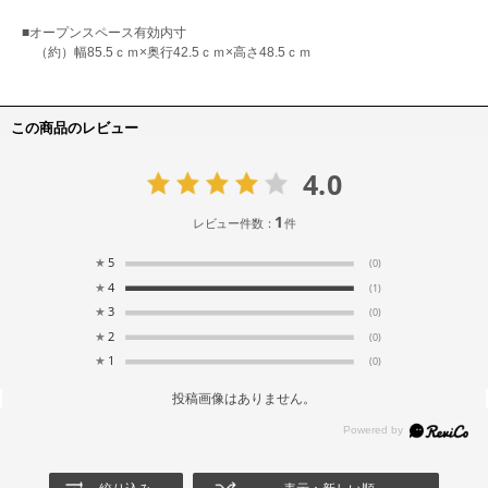
■オープンスペース有効内寸
（約）幅85.5ｃｍ×奥行42.5ｃｍ×高さ48.5ｃｍ
この商品のレビュー
4.0
1
レビュー件数：
件
★
5
(0)
★
4
(1)
★
3
(0)
★
2
(0)
★
1
(0)
投稿画像はありません。