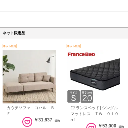
ネット限定品
カウチソファ コハル Ｂ
[フランスベッド] シングル
Ｅ
マットレス ＴＷ－０１０
￥31,637
α１
(税抜)
￥53,000
(税抜)