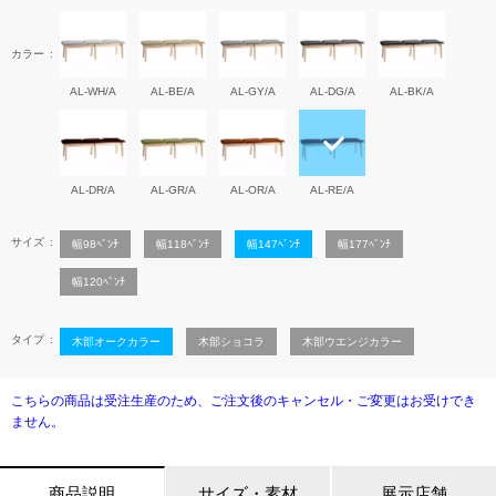
カラー
AL-WH/A
AL-BE/A
AL-GY/A
AL-DG/A
AL-BK/A
AL-DR/A
AL-GR/A
AL-OR/A
AL-RE/A
サイズ
幅98ﾍﾞﾝﾁ
幅118ﾍﾞﾝﾁ
幅147ﾍﾞﾝﾁ
幅177ﾍﾞﾝﾁ
幅120ﾍﾞﾝﾁ
タイプ
木部オークカラー
木部ショコラ
木部ウエンジカラー
こちらの商品は受注生産のため、ご注文後のキャンセル・ご変更はお受けでき
ません。
商品説明
サイズ・素材
展示店舗