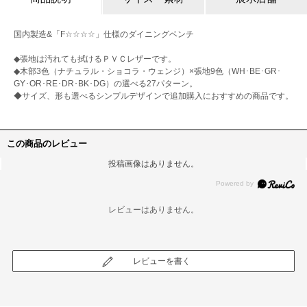
国内製造&「F☆☆☆☆」仕様のダイニングベンチ
◆張地は汚れても拭けるＰＶＣレザーです。
◆木部3色（ナチュラル・ショコラ・ウェンジ）×張地9色（WH･BE･GR･
GY･OR･RE･DR･BK･DG）の選べる27パターン。
◆サイズ、形も選べるシンプルデザインで追加購入におすすめの商品です。
この商品のレビュー
投稿画像はありません。
レビューはありません。
レビューを書く