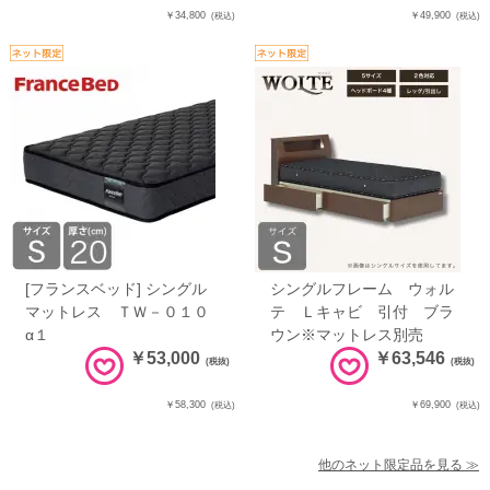
￥34,800
￥49,900
(税込)
(税込)
[フランスベッド] シングル
シングルフレーム ウォル
マットレス ＴＷ－０１０
テ Ｌキャビ 引付 ブラ
α１
ウン※マットレス別売
￥53,000
￥63,546
(税抜)
(税抜)
￥58,300
￥69,900
(税込)
(税込)
他のネット限定品を見る ≫