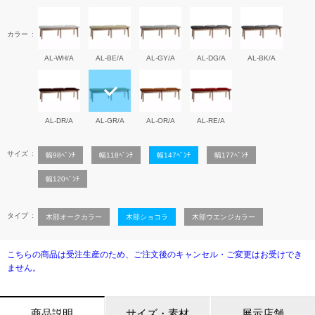
カラー
AL-WH/A
AL-BE/A
AL-GY/A
AL-DG/A
AL-BK/A
AL-DR/A
AL-GR/A
AL-OR/A
AL-RE/A
サイズ
幅98ﾍﾞﾝﾁ
幅118ﾍﾞﾝﾁ
幅147ﾍﾞﾝﾁ
幅177ﾍﾞﾝﾁ
幅120ﾍﾞﾝﾁ
タイプ
木部オークカラー
木部ショコラ
木部ウエンジカラー
こちらの商品は受注生産のため、ご注文後のキャンセル・ご変更はお受けでき
ません。
商品説明
サイズ・素材
展示店舗