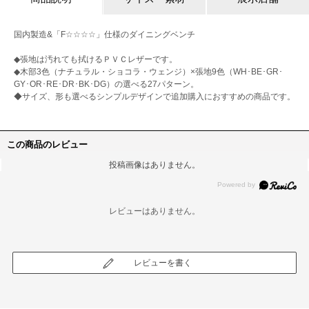
国内製造&「F☆☆☆☆」仕様のダイニングベンチ
◆張地は汚れても拭けるＰＶＣレザーです。
◆木部3色（ナチュラル・ショコラ・ウェンジ）×張地9色（WH･BE･GR･
GY･OR･RE･DR･BK･DG）の選べる27パターン。
◆サイズ、形も選べるシンプルデザインで追加購入におすすめの商品です。
この商品のレビュー
投稿画像はありません。
レビューはありません。
レビューを書く