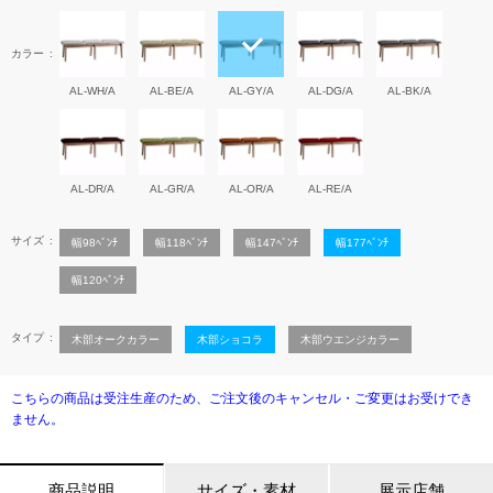
カラー
AL-WH/A
AL-BE/A
AL-GY/A
AL-DG/A
AL-BK/A
AL-DR/A
AL-GR/A
AL-OR/A
AL-RE/A
サイズ
幅98ﾍﾞﾝﾁ
幅118ﾍﾞﾝﾁ
幅147ﾍﾞﾝﾁ
幅177ﾍﾞﾝﾁ
幅120ﾍﾞﾝﾁ
タイプ
木部オークカラー
木部ショコラ
木部ウエンジカラー
こちらの商品は受注生産のため、ご注文後のキャンセル・ご変更はお受けでき
ません。
商品説明
サイズ・素材
展示店舗