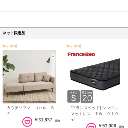
ネット限定品
カウチソファ コハル Ｂ
[フランスベッド] シングル
Ｅ
マットレス ＴＷ－０１０
￥31,637
α１
(税抜)
￥53,000
(税抜)