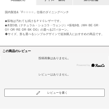
国内製造&「F☆☆☆☆」仕様のダイニングベンチ
◆張地は汚れても拭けるＰＶＣレザーです。
◆木部3色（ナチュラル・ショコラ・ウェンジ）×張地9色（WH･BE･GR･
GY･OR･RE･DR･BK･DG）の選べる27パターン。
◆サイズ、形も選べるシンプルデザインで追加購入におすすめの商品です。
この商品のレビュー
投稿画像はありません。
レビューはありません。
レビューを書く