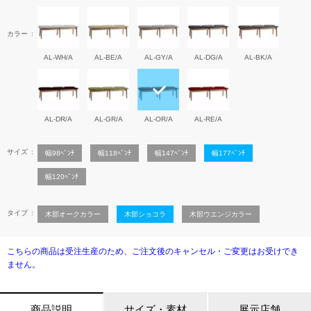
カラー
AL-WH/A
AL-BE/A
AL-GY/A
AL-DG/A
AL-BK/A
AL-DR/A
AL-GR/A
AL-OR/A
AL-RE/A
サイズ
幅98ﾍﾞﾝﾁ
幅118ﾍﾞﾝﾁ
幅147ﾍﾞﾝﾁ
幅177ﾍﾞﾝﾁ
幅120ﾍﾞﾝﾁ
タイプ
木部オークカラー
木部ショコラ
木部ウエンジカラー
こちらの商品は受注生産のため、ご注文後のキャンセル・ご変更はお受けでき
ません。
商品説明
サイズ・素材
展示店舗