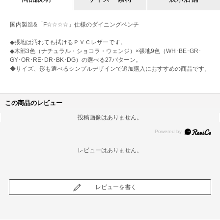
国内製造&「F☆☆☆☆」仕様のダイニングベンチ
◆張地は汚れても拭けるＰＶＣレザーです。
◆木部3色（ナチュラル・ショコラ・ウェンジ）×張地9色（WH･BE･GR･
GY･OR･RE･DR･BK･DG）の選べる27パターン。
◆サイズ、形も選べるシンプルデザインで追加購入におすすめの商品です。
この商品のレビュー
投稿画像はありません。
レビューはありません。
レビューを書く