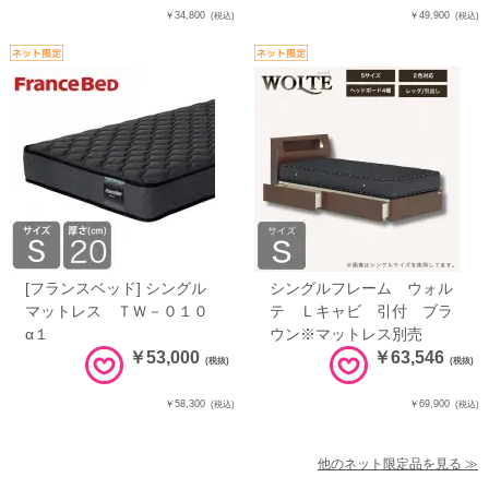
￥34,800
￥49,900
(税込)
(税込)
[フランスベッド] シングル
シングルフレーム ウォル
マットレス ＴＷ－０１０
テ Ｌキャビ 引付 ブラ
α１
ウン※マットレス別売
￥53,000
￥63,546
(税抜)
(税抜)
￥58,300
￥69,900
(税込)
(税込)
他のネット限定品を見る ≫