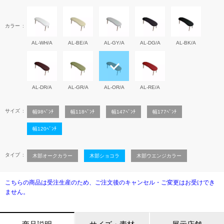
カラー
AL-WH/A
AL-BE/A
AL-GY/A
AL-DG/A
AL-BK/A
AL-DR/A
AL-GR/A
AL-OR/A
AL-RE/A
サイズ
幅98ﾍﾞﾝﾁ
幅118ﾍﾞﾝﾁ
幅147ﾍﾞﾝﾁ
幅177ﾍﾞﾝﾁ
幅120ﾍﾞﾝﾁ
タイプ
木部オークカラー
木部ショコラ
木部ウエンジカラー
こちらの商品は受注生産のため、ご注文後のキャンセル・ご変更はお受けでき
ません。