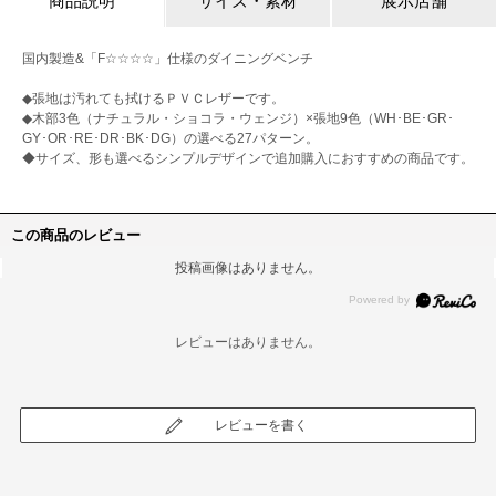
商品説明
サイズ・素材
展示店舗
国内製造&「F☆☆☆☆」仕様のダイニングベンチ
◆張地は汚れても拭けるＰＶＣレザーです。
◆木部3色（ナチュラル・ショコラ・ウェンジ）×張地9色（WH･BE･GR･
GY･OR･RE･DR･BK･DG）の選べる27パターン。
◆サイズ、形も選べるシンプルデザインで追加購入におすすめの商品です。
この商品のレビュー
投稿画像はありません。
レビューはありません。
レビューを書く