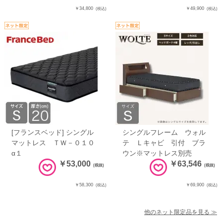
￥34,800
￥49,900
(税込)
(税込)
[フランスベッド] シングル
シングルフレーム ウォル
マットレス ＴＷ－０１０
テ Ｌキャビ 引付 ブラ
α１
ウン※マットレス別売
￥53,000
￥63,546
(税抜)
(税抜)
￥58,300
￥69,900
(税込)
(税込)
他のネット限定品を見る ≫