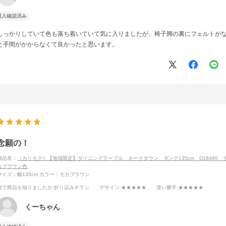
購入確認済み
しっかりしていて色も落ち着いていて気に入りましたが、椅子脚の裏にフェルトが
と手間がかからなくて良かったと思います。
念願の！
商品名：
［カリモク］【地域限定】ダイニングテーブル オークタウン ダンテ135cm D18460 
カブラウン色
サイズ：幅135cm
カラー：モカブラウン
何で商品を知りましたか
:折り込みチラシ
デザイン
:★★★★★
使い勝手
:★★★★★
くーちゃん