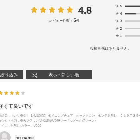
★
5
4.8
★
4
5
レビュー件数：
件
★
3
★
2
★
1
投稿画像はありません。
絞り込み
表示：新しい順
軽くて良いです
商品名：
［カリモク］【地域限定】ダイニングチェア オークタウン ダンテ肘無し Ｃ１９７２５
コウヒ（木部：モカブラウン/合成皮革U566リーベルダークグリーン）
サイズ：肘無し
カラー：U566
no name