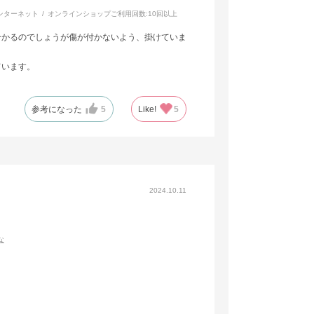
ンターネット
オンラインショップご利用回数:
10回以上
分かるのでしょうが傷が付かないよう、掛けていま
ています。
参考になった
5
Like!
5
2024.10.11
な