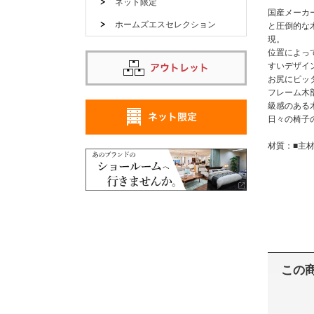
ネット限定
国産メーカ
ホームズエスセレクション
と圧倒的な
現
位置によっ
すいデザイ
お尻にピッ
フレーム木
級感のある
日々の椅子の
材質：■主材
この