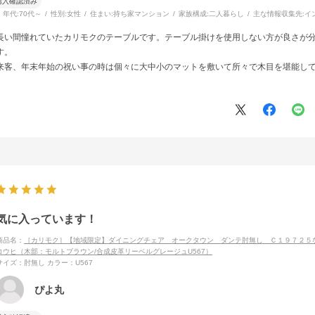
購入確認済み
年代:
70代～
性別:
女性
住まい:
持ち家マンション
家族構成:
二人暮らし
主な情報収集先:
イ
長い間憧れていたカリモクのテーブルです。テーブル掛けを使用しない方が良さが
す。
来客、年末年始の祝い事の時は個々に大中小のマットを敷いて所々で木目を堪能し
気に入っています！
商品名：
［カリモク］【地域限定】ダイニングチェア オークタウン ダンテ肘無し Ｃ１９７２５
コウヒ（木部：モルトブラウン/合成皮革リーベルグレージュU567）
サイズ：肘無し
カラー：U567
ぴよ丸