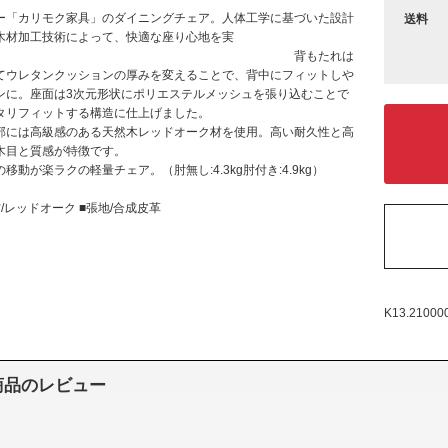
ー「カリモク家具」のダイニングチェア。人体工学に基づいた設計
送料
木材加工技術によって、快適な座り心地を実
。 背もたれは
てウレタンクッションの厚みを変えることで、背中にフィットしや
ンに。座面は3次元形状にポリエステルメッシュを張り込むことで
タリフィットする構造に仕上げました。
部には高級感のある天然木レッドオーク材を使用。高い耐久性と高
木目と質感が特徴です。
移動が楽ラクの軽量チェア。（肘無し:4.3kg肘付き:4.9kg）
/レッドオーク ■張地/合成皮革
K13.21000
商品のレビュー