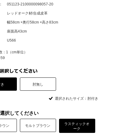
：
051123-2100000098057-20
レッドオーク材/合成皮革
幅58cm ×奥行58cm ×高さ83cm
座面高43cm
U566
数：1（cm単位）
59
付き
肘無し
選択されたサイズ：肘付き
選択してください
ラスティックオ
ラウン
モルトブラウン
ーク