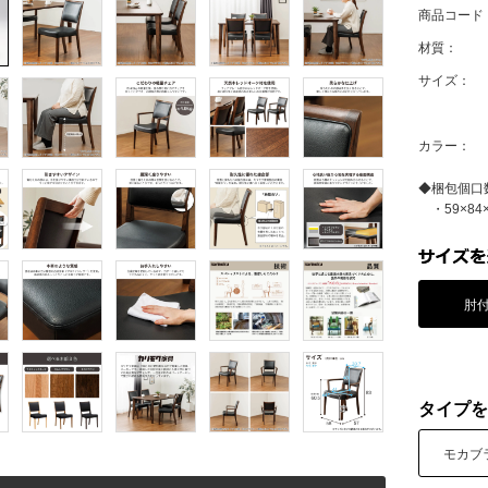
商品コード
材質：
サイズ：
カラー：
◆梱包個口
・59×84×
肘
タイプを
モカブ