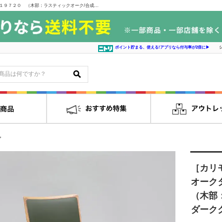
［カリモク］【地域限定】ダイニングチェア オークタウン ダンテ肘付き Ｃ１９７２０ （木部：ラスティックオーク/合成皮革リーベルダークグリーンU566）｜インテリアの島忠・ホームズ家具販売通販サイト シマホネット
ポイント貯まる、使える!アプリなら付与率が2倍に▶
ア
［カリ
オーク
（木部
ダークグ