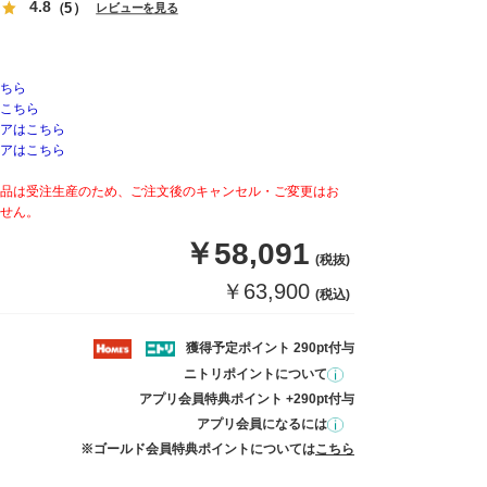
4.8
（5）
レビューを見る
ちら
こちら
アはこちら
アはこちら
品は受注生産のため、ご注文後のキャンセル・ご変更はお
せん。
￥58,091
(税抜)
￥63,900
(税込)
獲得予定ポイント 290pt付与
ニトリポイントについて
アプリ会員特典ポイント +290pt付与
アプリ会員になるには
※ゴールド会員特典ポイントについては
こちら