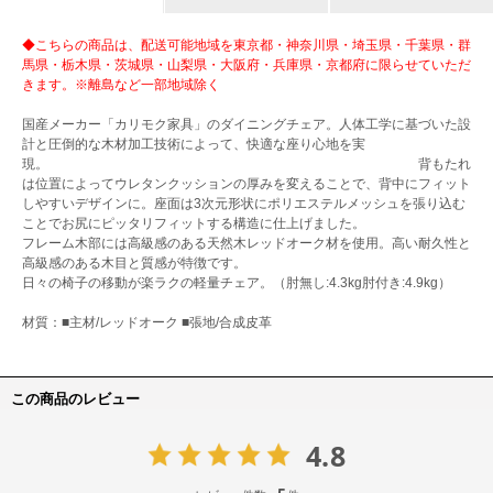
◆こちらの商品は、配送可能地域を東京都・神奈川県・埼玉県・千葉県・群
馬県・栃木県・茨城県・山梨県・大阪府・兵庫県・京都府に限らせていただ
きます。※離島など一部地域除く
国産メーカー「カリモク家具」のダイニングチェア。人体工学に基づいた設
計と圧倒的な木材加工技術によって、快適な座り心地を実
現。 背もたれ
は位置によってウレタンクッションの厚みを変えることで、背中にフィット
しやすいデザインに。座面は3次元形状にポリエステルメッシュを張り込む
ことでお尻にピッタリフィットする構造に仕上げました。
フレーム木部には高級感のある天然木レッドオーク材を使用。高い耐久性と
高級感のある木目と質感が特徴です。
日々の椅子の移動が楽ラクの軽量チェア。（肘無し:4.3kg肘付き:4.9kg）
材質：■主材/レッドオーク ■張地/合成皮革
この商品のレビュー
4.8