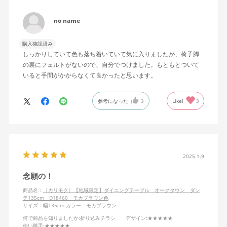
no name
購入確認済み
しっかりしていて色も落ち着いていて気に入りましたが、椅子脚
の裏にフェルトがないので、自分でつけました。もともとついて
いると手間がかからなくて良かったと思います。
参考になった
3
Like!
3
2025.1.9
念願の！
商品名：
［カリモク］【地域限定】ダイニングテーブル オークタウン ダン
テ135cm D18460 モカブラウン色
サイズ：幅135cm
カラー：モカブラウン
何で商品を知りましたか
:折り込みチラシ
デザイン
:★★★★★
使い勝手
:★★★★★