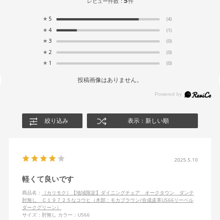
5
レビュー件数：
件
★
5
(4)
★
4
(1)
★
3
(0)
★
2
(0)
★
1
(0)
投稿画像はありません。
絞り込み
表示：新しい順
2025.5.10
軽くて良いです
商品名：
［カリモク］【地域限定】ダイニングチェア オークタウン ダンテ
肘無し Ｃ１９７２５なコウヒ（木部：モカブラウン/合成皮革U566リーベル
ダークグリーン）
サイズ：肘無し
カラー：U566