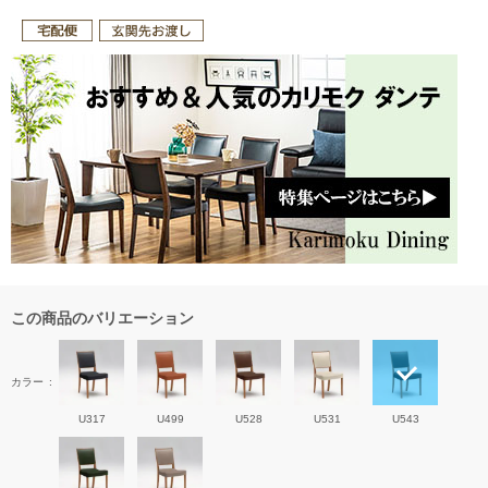
この商品のバリエーション
カラー
U317
U499
U528
U531
U543