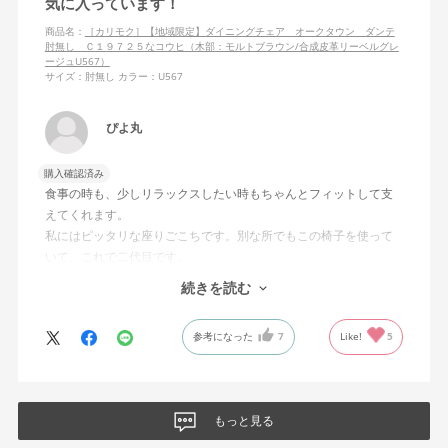
気に入っています！
商品名：
［カリモク］【地域限定】ダイニングチェア オークタウン ダンテ
肘無し Ｃ１９７２５なコウヒ（木部：モルトブラウン/合成皮革リーベルグレ
ージュU567）
サイズ：肘無し
カラー：U567
ぴよ丸
購入確認済み
食事の時も、少しリラックスしたい時もちゃんとフィットして支
えてくれます。
私にはピッタリな座りごこちです。別な所でもこの椅子を使って
いて、これで二代目です。
ただ、座面が膝裏に向かって少し上がっている為、小柄な方は足
続きを読む
が少し浮くかも知れません。
当方164cm。このカーブがとても良いです。
参考になった
7
Like!
5
もっと見る