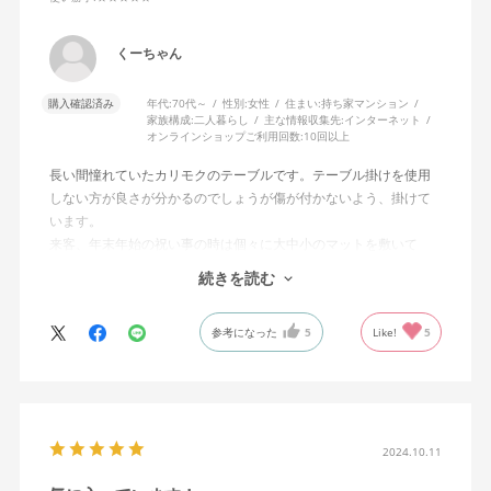
くーちゃん
購入確認済み
年代:
70代～
性別:
女性
住まい:
持ち家マンション
家族構成:
二人暮らし
主な情報収集先:
インターネット
オンラインショップご利用回数:
10回以上
長い間憧れていたカリモクのテーブルです。テーブル掛けを使用
しない方が良さが分かるのでしょうが傷が付かないよう、掛けて
います。
来客、年末年始の祝い事の時は個々に大中小のマットを敷いて
所々で木目を堪能しています。
続きを読む
参考になった
5
Like!
5
2024.10.11