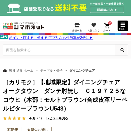
0
ポイント貯まる、使える!アプリなら付与率が2倍に▶
商品を検索する
家具 通販 ホーム
テーブル・椅子
ダイニングチェア
［カリモク］【地域限定】ダイニングチェア
オークタウン ダンテ肘無し Ｃ１９７２５な
コウヒ（木部：モルトブラウン/合成皮革リーベ
ルビターブラウンU543）
4.8
（5）
レビューを見る