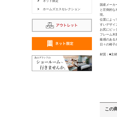
ネット限定
国産メーカ
ホームズエスセレクション
と圧倒的な
現
位置によっ
すいデザイ
お尻にピッ
フレーム木
級感のある
日々の椅子の
材質：■主材
この