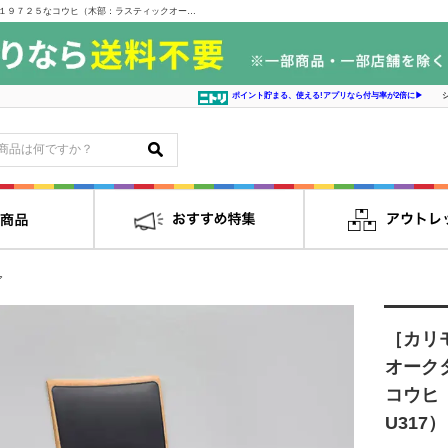
［カリモク］【地域限定】ダイニングチェア オークタウン ダンテ肘無し Ｃ１９７２５なコウヒ（木部：ラスティックオーク/合成皮革黒U317）｜インテリアの島忠・ホームズ家具販売通販サイト シマホネット
ポイント貯まる、使える!アプリなら付与率が2倍に▶
ア
［カリ
オーク
コウヒ
U317）