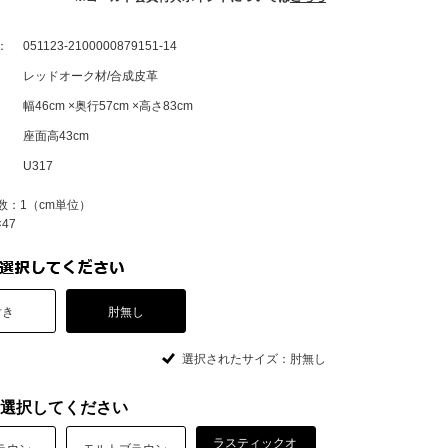
：
051123-2100000879151-14
レッドオーク材/合成皮革
幅46cm ×奥行57cm ×高さ83cm
座面高43cm
U317
数：1（cm単位）
47
付き
肘無し
選択されたサイズ：肘無し
選択してください
ラスティックオ