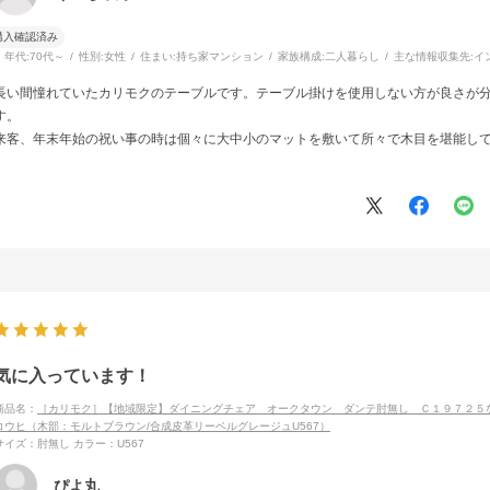
購入確認済み
年代:
70代～
性別:
女性
住まい:
持ち家マンション
家族構成:
二人暮らし
主な情報収集先:
イ
長い間憧れていたカリモクのテーブルです。テーブル掛けを使用しない方が良さが
す。
来客、年末年始の祝い事の時は個々に大中小のマットを敷いて所々で木目を堪能し
気に入っています！
商品名：
［カリモク］【地域限定】ダイニングチェア オークタウン ダンテ肘無し Ｃ１９７２５
コウヒ（木部：モルトブラウン/合成皮革リーベルグレージュU567）
サイズ：肘無し
カラー：U567
ぴよ丸