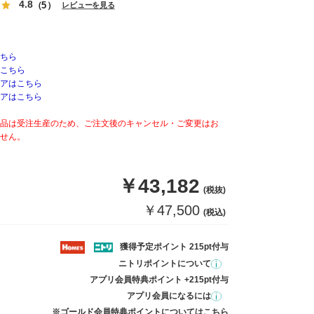
4.8
（5）
レビューを見る
ちら
こちら
アはこちら
アはこちら
品は受注生産のため、ご注文後のキャンセル・ご変更はお
せん。
￥43,182
(税抜)
￥47,500
(税込)
獲得予定ポイント 215pt付与
ニトリポイントについて
アプリ会員特典ポイント +215pt付与
アプリ会員になるには
※ゴールド会員特典ポイントについては
こちら