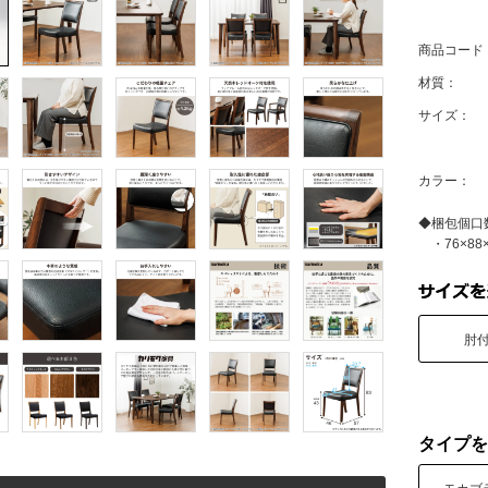
商品コード
材質：
サイズ：
カラー：
◆梱包個口
・76×88×
肘
タイプを