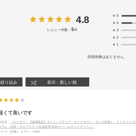
★
5
4.8
★
4
5
レビュー件数：
件
★
3
★
2
★
1
投稿画像はありません。
絞り込み
表示：新しい順
軽くて良いです
商品名：
［カリモク］【地域限定】ダイニングチェア オークタウン ダンテ肘無し Ｃ１９７２５
コウヒ（木部：モカブラウン/合成皮革U566リーベルダークグリーン）
サイズ：肘無し
カラー：U566