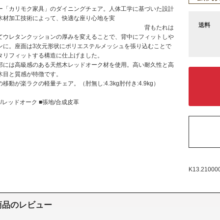
ー「カリモク家具」のダイニングチェア。人体工学に基づいた設計
木材加工技術によって、快適な座り心地を実
送料
。 背もたれは
てウレタンクッションの厚みを変えることで、背中にフィットしや
ンに。座面は3次元形状にポリエステルメッシュを張り込むことで
タリフィットする構造に仕上げました。
部には高級感のある天然木レッドオーク材を使用。高い耐久性と高
木目と質感が特徴です。
移動が楽ラクの軽量チェア。（肘無し:4.3kg肘付き:4.9kg）
/レッドオーク ■張地/合成皮革
K13.21000
商品のレビュー