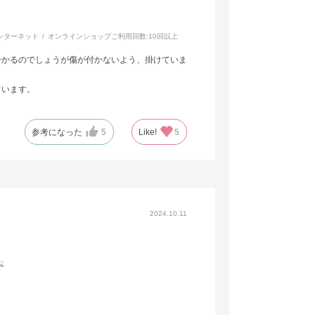
ンターネット
オンラインショップご利用回数:
10回以上
分かるのでしょうが傷が付かないよう、掛けていま
ています。
参考になった
5
Like!
5
2024.10.11
な