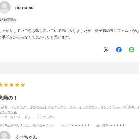
no name
購入確認済み
しっかりしていて色も落ち着いていて気に入りましたが、椅子脚の裏にフェルトが
と手間がかからなくて良かったと思います。
念願の！
商品名：
［カリモク］【地域限定】ダイニングテーブル オークタウン ダンテ135cm D18460 
カブラウン色
サイズ：幅135cm
カラー：モカブラウン
何で商品を知りましたか
:折り込みチラシ
デザイン
:★★★★★
使い勝手
:★★★★★
くーちゃん