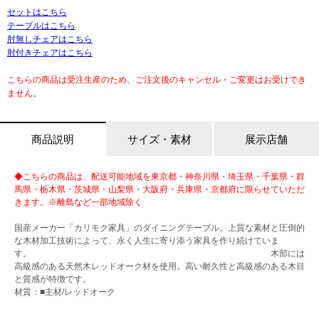
セットはこちら
テーブルはこちら
肘無しチェアはこちら
肘付きチェアはこちら
こちらの商品は受注生産のため、ご注文後のキャンセル・ご変更はお受けでき
ません。
商品説明
サイズ・素材
展示店舗
◆こちらの商品は、配送可能地域を東京都・神奈川県・埼玉県・千葉県・群
馬県・栃木県・茨城県・山梨県・大阪府・兵庫県・京都府に限らせていただ
きます。※離島など一部地域除く
国産メーカー「カリモク家具」のダイニングテーブル。上質な素材と圧倒的
な木材加工技術によって、永く人生に寄り添う家具を作り続けていま
す。 木部には
高級感のある天然木レッドオーク材を使用。高い耐久性と高級感のある木目
と質感が特徴です。
材質：■主材/レッドオーク