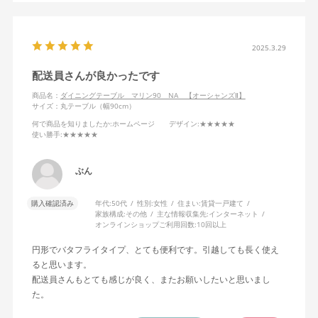
2025.3.29
配送員さんが良かったです
商品名：
ダイニングテーブル マリン90 NA 【オーシャンズⅡ】
サイズ：丸テーブル（幅90cm）
何で商品を知りましたか
:ホームページ
デザイン
:★★★★★
使い勝手
:★★★★★
ぶん
購入確認済み
年代:
50代
性別:
女性
住まい:
賃貸一戸建て
家族構成:
その他
主な情報収集先:
インターネット
オンラインショップご利用回数:
10回以上
円形でバタフライタイプ、とても便利です。引越しても長く使え
ると思います。
配送員さんもとても感じが良く、またお願いしたいと思いまし
た。