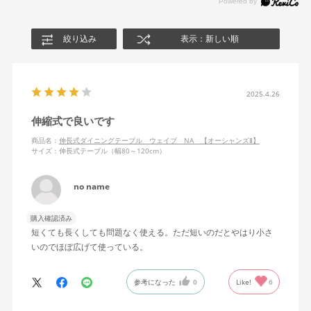
絞り込み
表示：新しい順
2025.4.26
伸縮式で良いです
商品名：
伸長式ダイニングテーブル ウェイブ NA 【オーシャンズⅡ】
サイズ：伸長式テーブル（幅80～120cm）
no name
購入確認済み
短くても長くしても問題なく使える。ただ短いのだとやはり小さ
いのでほぼ広げて使っている。
参考になった
0
Like!
6