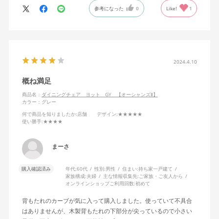
参考になった
0
Like!
1
2024.4.10
概ね満足
商品名：
ダイニングチェア ヨット GY 【オーシャンズⅡ】
カラー：グレー
何で商品を知りましたか
:店舗
デザイン
:★★★★★
使い勝手
:★★★★
まーさ
購入確認済み
年代:
60代
性別:
男性
住まい:
持ち家一戸建て
家族構成:
夫婦
主な情報収集先:
ご家族・ご友人から
オンラインショップご利用回数:
初めて
背もたれのカーブが気に入って購入しました。使っていて不具合
はありませんが、木製背もたれの下部分が尖っているので小さい