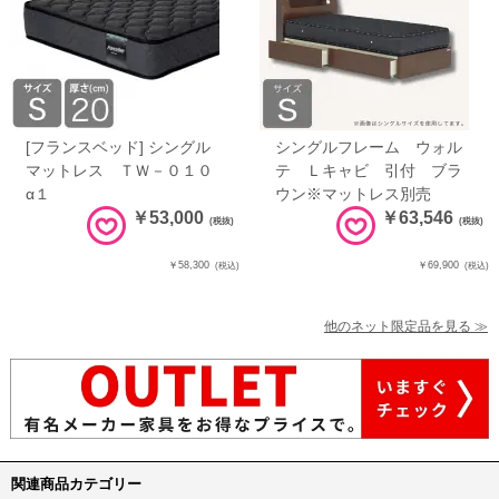
[フランスベッド] シングル
シングルフレーム ウォル
マットレス ＴＷ－０１０
テ Ｌキャビ 引付 ブラ
α１
ウン※マットレス別売
￥53,000
￥63,546
(税抜)
(税抜)
￥58,300
￥69,900
(税込)
(税込)
他のネット限定品を見る ≫
関連商品カテゴリー