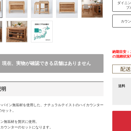
ダイニ
ブ
カウ
納期目安：ご
の混雑状況
現在、実物が確認できる店舗はありません
送料
説明
いパイン無垢材を使用した、ナチュラルテイストのハイカウンター
のセット。
イン無垢材を贅沢に使用。
とカウンターのセットになります。