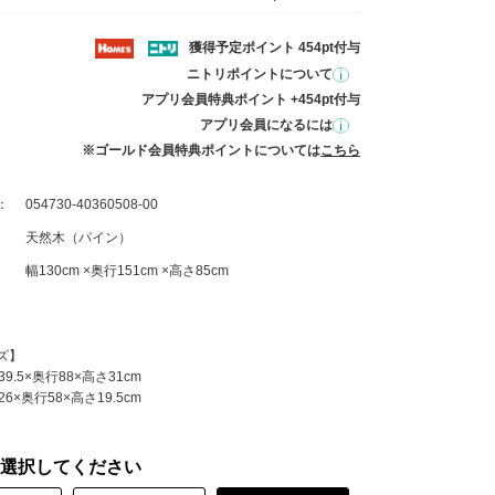
獲得予定ポイント 454pt付与
ニトリポイントについて
アプリ会員特典ポイント +454pt付与
アプリ会員になるには
※ゴールド会員特典ポイントについては
こちら
：
054730-40360508-00
天然木（パイン）
幅130cm ×奥行151cm ×高さ85cm
ズ】
9.5×奥行88×高さ31cm
6×奥行58×高さ19.5cm
選択してください