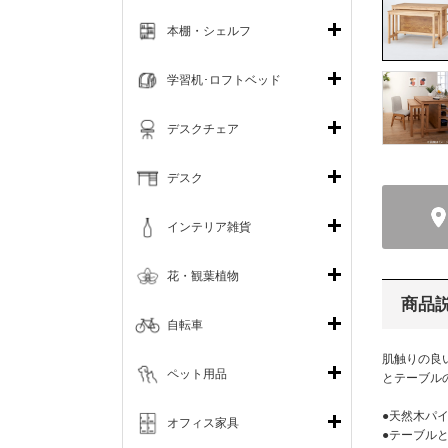
本棚・シェルフ
学習机･ロフトベッド
デスクチェア
デスク
インテリア雑貨
花・観葉植物
商品
自転車
肌触りの良
ペット用品
とテーブル
●天然木パ
オフィス家具
●テーブル