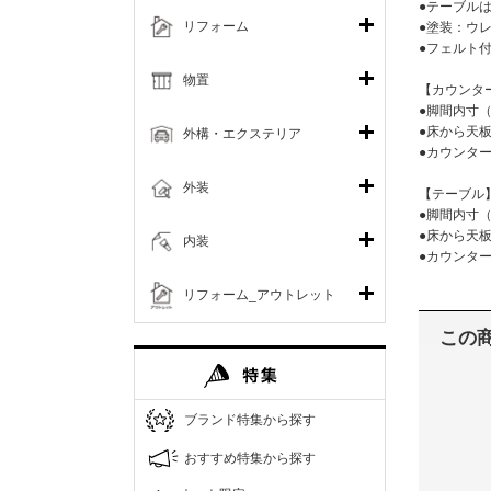
●テーブル
リフォーム
●塗装：ウレ
●フェルト
物置
【カウンタ
●脚間内寸（
●床から天板
外構・エクステリア
●カウンター
外装
【テーブル
●脚間内寸（
●床から天板
内装
●カウンター
リフォーム_アウトレット
この
ブランド特集から探す
おすすめ特集から探す