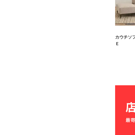
カウチソ
Ｅ