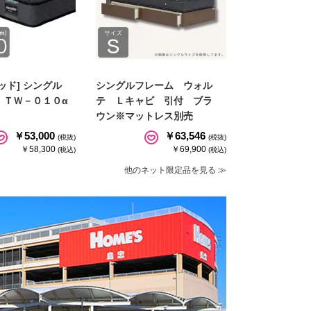
ッド] シングル
シングルフレーム ウォル
 ＴＷ－０１０α
テ Ｌキャビ 引付 ブラ
ウン※マットレス別売
￥53,000
￥63,546
(税抜)
(税抜)
￥58,300
￥69,900
(税込)
(税込)
他のネット限定品を見る ≫