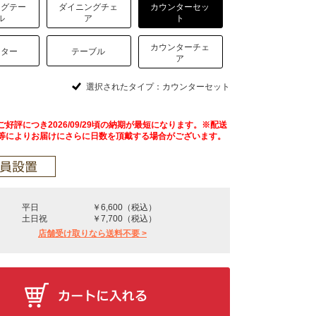
ングテー
ダイニングチェ
カウンターセッ
ル
ア
ト
カウンターチェ
ンター
テーブル
ア
選択されたタイプ：カウンターセット
好評につき2026/09/29頃の納期が最短になります。※配送
等によりお届けにさらに日数を頂戴する場合がございます。
平日
￥6,600（税込）
土日祝
￥7,700（税込）
店舗受け取りなら送料不要 >