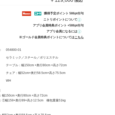
￥129,000
(税込)
獲得予定ポイント 586pt付与
ニトリポイントについて
アプリ会員特典ポイント +586pt付与
アプリ会員になるには
※ゴールド会員特典ポイントについては
こちら
：
054800-01
セラミック／スチール／ポリエステル
テーブル：幅150cm ×奥行80cm ×高さ72cm
チェア：幅52cm×奥行58.5cm×高さ75.5cm
WH
】
150cm ×奥行80cm ×高さ72cm
①幅159×奥行89×高さ12.5cm 梱包重量51kg