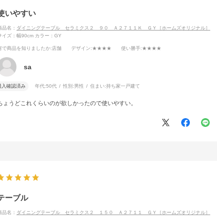
使いやすい
商品名：
ダイニングテーブル セラミクス２ ９０ Ａ２７１１Ｋ ＧＹ［ホームズオリジナル］
サイズ：幅90cm
カラー：GY
何で商品を知りましたか
:店舗
デザイン
:★★★★
使い勝手
:★★★★
sa
購入確認済み
年代:
50代
性別:
男性
住まい:
持ち家一戸建て
ちょうどこれくらいのが欲しかったので使いやすい。
テーブル
商品名：
ダイニングテーブル セラミクス２ １５０ Ａ２７１１ ＧＹ［ホームズオリジナル］