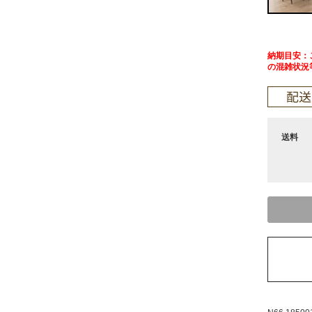
納期目安：ご
の混雑状況
送料