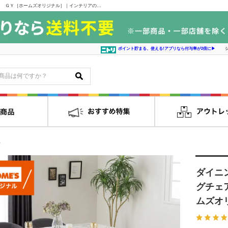
ダイニング５点セット セラミクス２/ダイニングチェア グラブ Ｂ２６６６Ｂ ＧＹ［ホームズオリジナル］｜インテリアの島忠・ホームズ家具販売通販サイト シマホネット
ポイント貯まる、使える!アプリなら付与率が2倍に▶
ト
ダイニ
グチェ
ムズオ