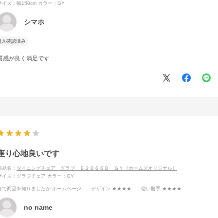
サイズ：幅150cm
カラー：GY
シマホ
購入確認済み
質感が良く満足です
座り心地良いです
商品名：
ダイニングチェア グラブ Ｂ２６６６Ｂ ＧＹ［ホームズオリジナル］
サイズ：グラブチェア
カラー：GY
何で商品を知りましたか
:ホームページ
デザイン
:★★★★
使い勝手
:★★★★
no name