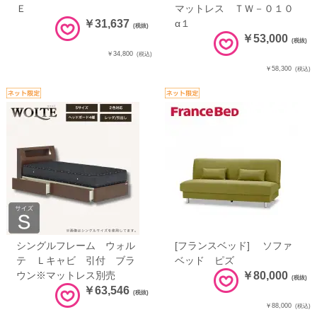
Ｅ
マットレス ＴＷ－０１０
￥31,637
α１
(税抜)
￥53,000
(税抜)
￥34,800
(税込)
￥58,300
(税込)
シングルフレーム ウォル
[フランスベッド] ソファ
テ Ｌキャビ 引付 ブラ
ベッド ピズ
ウン※マットレス別売
￥80,000
(税抜)
￥63,546
(税抜)
￥88,000
(税込)