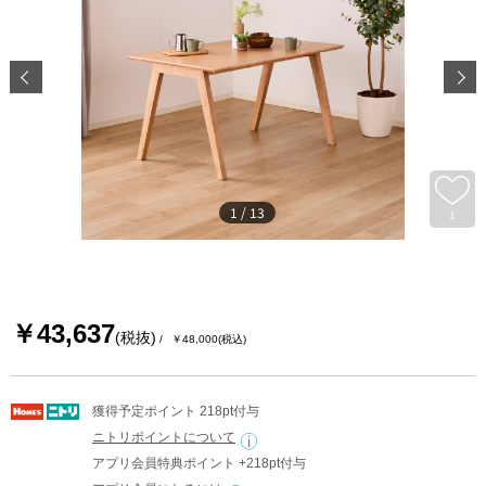
1
/
13
1
￥43,637
(税抜)
￥48,000
(税込)
獲得予定ポイント 218pt付与
ニトリポイントについて
アプリ会員特典ポイント +218pt付与