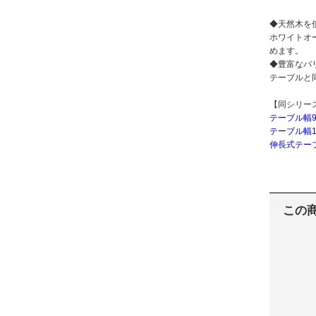
◆天然木を
ホワイトオ
めます。
◆豊富なバ
テーブルと
【同シリー
テーブル幅
テーブル幅1
伸長式テー
この