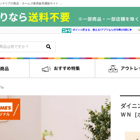
ダイニングテーブル ＤＴ ＳＬ １３５０ ＷＮ［ホームズオリジナル］｜インテリアの島忠・ホームズ家具販売通販サイト シマホネット
ポイント貯まる、使える!アプリなら付与率が2倍に▶
ブル
ダイニ
ＷＮ［