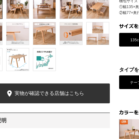
梱包サイズ
①幅135×
②幅77×奥行
135
タイプを
テー
実物が確認できる店舗はこちら
説明