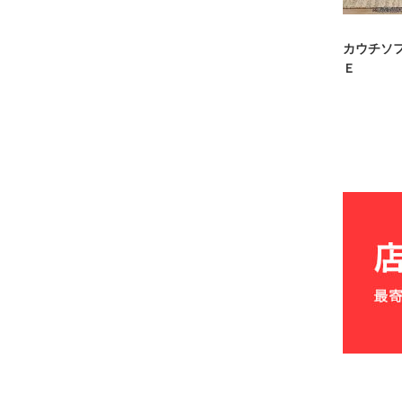
カウチソ
Ｅ