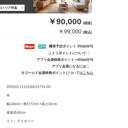
￥90,000
(税抜)
￥99,000
(税込)
獲得予定ポイント 450pt付与
ニトリポイントについて
アプリ会員特典ポイント +450pt付与
アプリ会員になるには
※ゴールド会員特典ポイントについては
こちら
：
055033-2110100015724-00
布
幅184cm ×奥行72cm ×高さ82cm
座面高46cm
５Ｙ）アイボリー