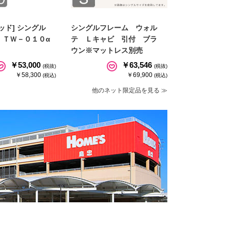
ッド] シングル
シングルフレーム ウォル
 ＴＷ－０１０α
テ Ｌキャビ 引付 ブラ
ウン※マットレス別売
￥53,000
￥63,546
(税抜)
(税抜)
￥58,300
￥69,900
(税込)
(税込)
他のネット限定品を見る ≫