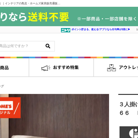
３人掛けダイニングソファ セディア ＣＬ１６６ ＩＶ［ホームズオリジナル］｜インテリアの島忠・ホームズ家具販売通販サイト シマホネット
ポイント貯まる、使える!アプリなら付与率が2倍に▶
ング
３人掛
６６ 