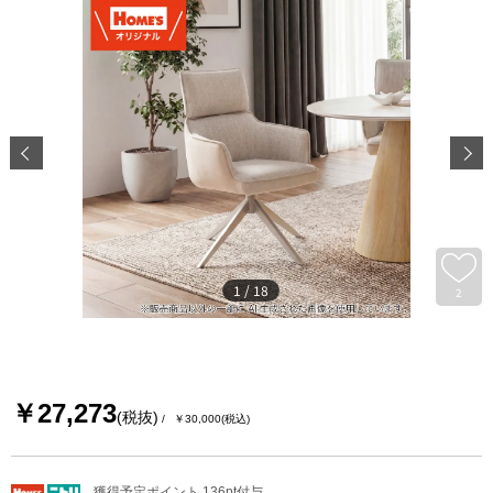
1
/
18
2
￥27,273
(税抜)
￥30,000
(税込)
獲得予定ポイント 136pt付与