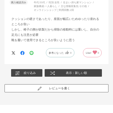
購入確認済み
年代:
50代
性別:
女性
住まい:
持ち家マンション
家族構成:
一人暮らし
主な情報収集先:
その他
オンラインショップご利用回数:
2回
クッションの硬さであったり、座面が幅広いためゆったり座れる
ところが良い
しかし、椅子の脚が鉄製だから掃除の移動時には重いし、自分の
足元にも注意が必要
靴を履いて使用できるところが良いように思う
参考になった
0
Like!
0
絞り込み
表示：新しい順
レビューを書く