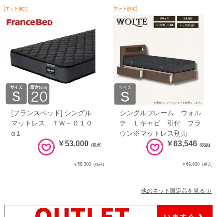
[フランスベッド] シングル
シングルフレーム ウォル
マットレス ＴＷ－０１０
テ Ｌキャビ 引付 ブラ
α１
ウン※マットレス別売
￥53,000
￥63,546
(税抜)
(税抜)
￥58,300
￥69,900
(税込)
(税込)
他のネット限定品を見る ≫