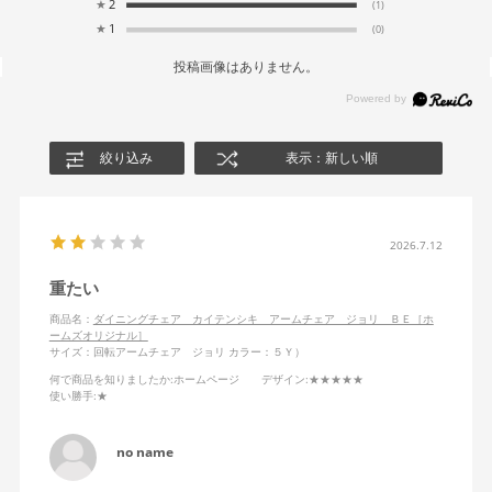
★
2
(1)
★
1
(0)
投稿画像はありません。
絞り込み
表示：新しい順
2026.7.12
重たい
商品名：
ダイニングチェア カイテンシキ アームチェア ジョリ ＢＥ［ホ
ームズオリジナル］
サイズ：回転アームチェア ジョリ
カラー：５Ｙ）
何で商品を知りましたか
:ホームページ
デザイン
:★★★★★
使い勝手
:★
no name