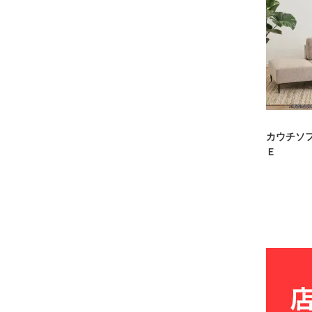
カウチソ
Ｅ