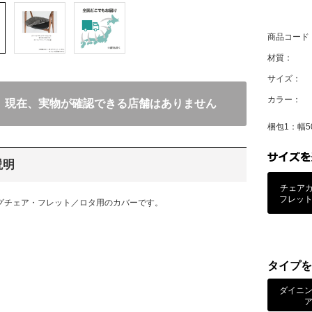
商品コード
材質：
サイズ：
カラー：
現在、実物が確認できる店舗はありません
梱包1：幅50
説明
チェア
フレット
グチェア・フレット／ロタ用のカバーです。
タイプを
ダイニ