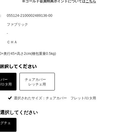
※ゴールド会員特典ポイントについては
こちら
：
055124-2100002489136-00
ファブリック
-
ＣＨＡ
×奥行45×高さ2cm(梱包重量0.5kg)
カバー
チェアカバー
/ロタ用
レッチェ用
選択されたサイズ：チェアカバー フレット/ロタ用
選択してください
ングチェ
ア