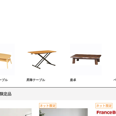
ーブル
昇降テーブル
座卓
限定品