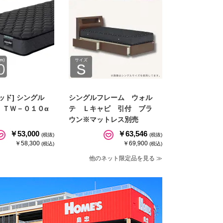
ッド] シングル
シングルフレーム ウォル
 ＴＷ－０１０α
テ Ｌキャビ 引付 ブラ
ウン※マットレス別売
￥53,000
￥63,546
(税抜)
(税抜)
￥58,300
￥69,900
(税込)
(税込)
他のネット限定品を見る ≫