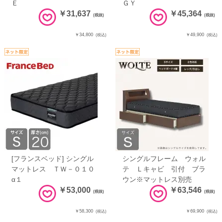
Ｅ
ＧＹ
￥31,637
￥45,364
(税抜)
(税抜)
￥34,800
￥49,900
(税込)
(税込)
[フランスベッド] シングル
シングルフレーム ウォル
マットレス ＴＷ－０１０
テ Ｌキャビ 引付 ブラ
α１
ウン※マットレス別売
￥53,000
￥63,546
(税抜)
(税抜)
￥58,300
￥69,900
(税込)
(税込)