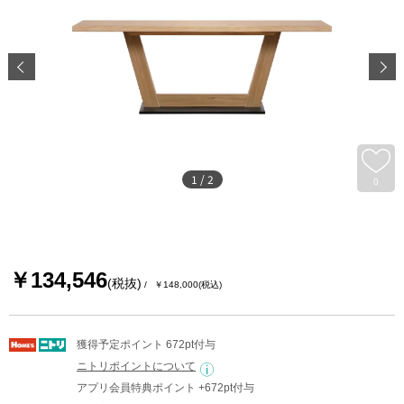
1
/
2
0
￥134,546
(税抜)
￥148,000
(税込)
獲得予定ポイント 672pt付与
ニトリポイントについて
アプリ会員特典ポイント +672pt付与