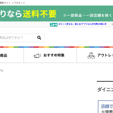
通販サイト シマホネット
ポイント貯まる、使える!アプリなら付与率が2倍に▶
ブル
ダイニ