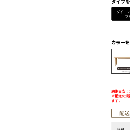
タイプを
ダイニ
ブ
納期目安：
※配送の混
ます。
送料