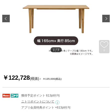
1
/
7
0
￥122,728
(税抜)
￥135,000
(税込)
獲得予定ポイント 613pt付与
ニトリポイントについて
アプリ会員特典ポイント +613pt付与