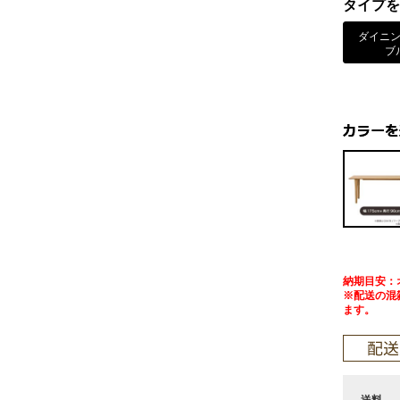
タイプを
ダイニ
ブ
納期目安：
※配送の混
ます。
送料