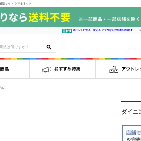
通販サイト シマホネット
ポイント貯まる、使える!アプリなら付与率が2倍に▶
ブル
ダイニ