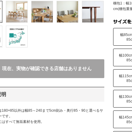
梱包1：幅1
cm(梱包重量
幅85c
85
幅100
85
現在、実物が確認できる店舗はありません
幅115
85
説明
幅130
85
180×85以外は幅85～240まで5cm刻み・奥行85・90と選べるサ
ーです。
幅145
にはすべて無垢素材を使用。
85