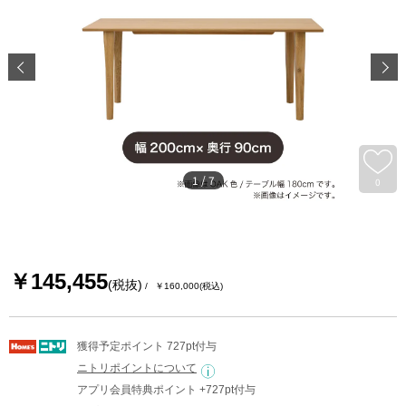
1
/
7
0
￥145,455
(税抜)
￥160,000
(税込)
獲得予定ポイント 727pt付与
ニトリポイントについて
アプリ会員特典ポイント +727pt付与