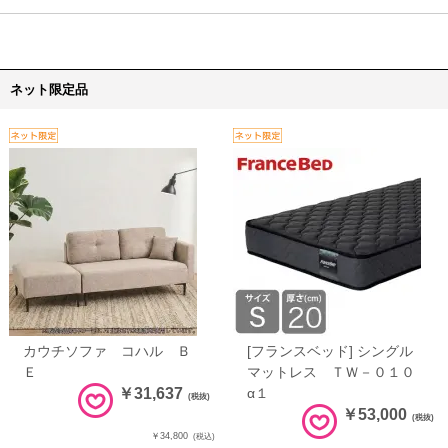
ネット限定品
カウチソファ コハル Ｂ
[フランスベッド] シングル
Ｅ
マットレス ＴＷ－０１０
￥31,637
α１
(税抜)
￥53,000
(税抜)
￥34,800
(税込)