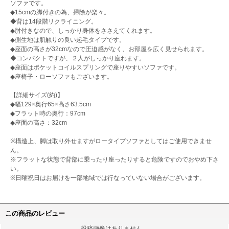
ソファです。
◆15cmの脚付きの為、掃除が楽々。
◆背は14段階リクライニング。
◆肘付きなので、しっかり身体をささえてくれます。
◆側生地は肌触りの良い起毛タイプです。
◆座面の高さが32cmなので圧迫感がなく、お部屋を広く見せられます。
◆コンパクトですが、２人がしっかり座れます。
◆座面はポケットコイルスプリングで座りやすいソファです。
◆座椅子・ローソファもございます。
【詳細サイズ(約)】
◆幅129×奥行65×高さ63.5cm
◆フラット時の奥行：97cm
◆座面の高さ：32cm
※構造上、脚は取り外せますがロータイプソファとしてはご使用できませ
ん。
※フラットな状態で背部に乗ったり座ったりすると危険ですのでおやめ下さ
い。
※日曜祝日はお届けを一部地域では行なっていない場合がございます。
この商品のレビュー
投稿画像はありません。