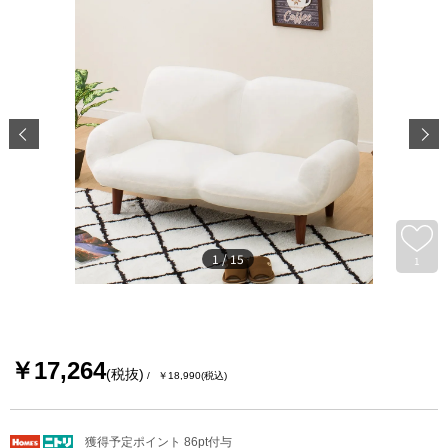
1
/
15
1
￥17,264
(税抜)
￥18,990
(税込)
獲得予定ポイント 86pt付与