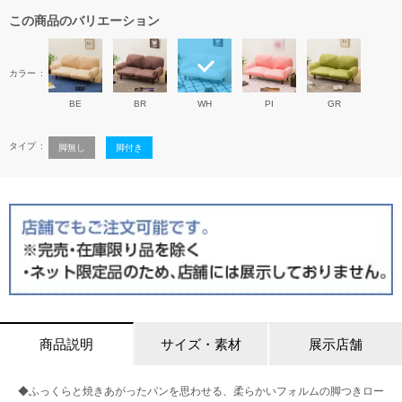
この商品のバリエーション
カラー
BE
BR
WH
PI
GR
タイプ
脚無し
脚付き
商品説明
サイズ・素材
展示店舗
◆ふっくらと焼きあがったパンを思わせる、柔らかいフォルムの脚つきロー