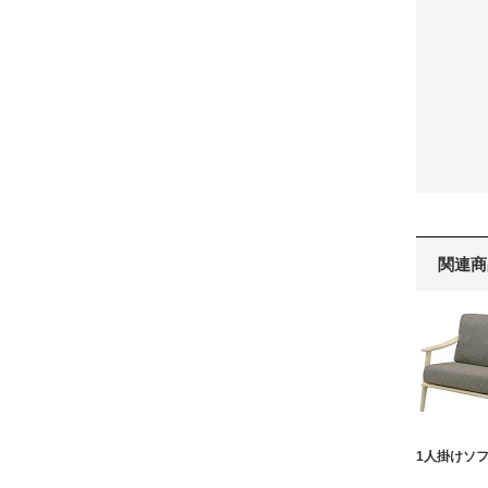
関連商
1人掛けソ