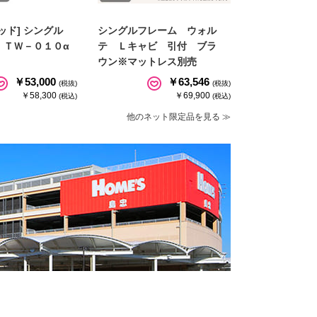
ッド] シングル
シングルフレーム ウォル
 ＴＷ－０１０α
テ Ｌキャビ 引付 ブラ
ウン※マットレス別売
￥53,000
￥63,546
(税抜)
(税抜)
￥58,300
￥69,900
(税込)
(税込)
他のネット限定品を見る ≫