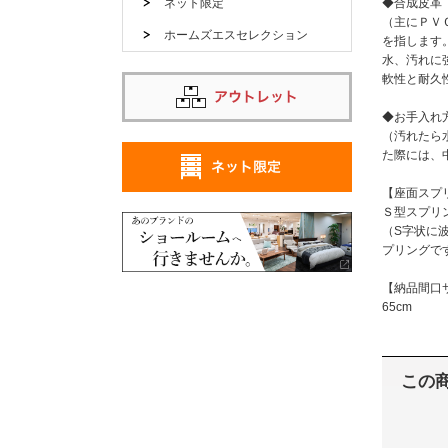
ネット限定
◆合成皮革
（主にＰＶ
ホームズエスセレクション
を指します
水、汚れに
軟性と耐久
◆お手入れ
（汚れたら
た際には、
【座面スプ
Ｓ型スプリ
（S字状に
プリングで
【納品間口
65cm
この