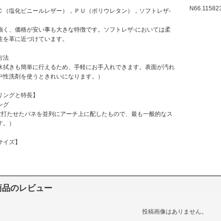
N66.11582
Ｃ（塩化ビニールレザー），ＰＵ（ポリウレタン），ソフトレザ-
。
強く、価格が安い事も大きな特徴です。ソフトレザ-においては柔
性を革に近づけています。
方法
水拭きも簡単に行えるため、手軽にお手入れできます。表面が汚れ
中性洗剤を使うときれいになります。）
リングと特長】
ング
波打たせたバネを並列にアーチ上に配したもので、最も一般的なス
す。）
サイズ】
商品のレビュー
投稿画像はありません。