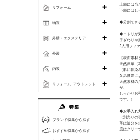
上部には当
リフォーム
下部にはし
◆分割でき
物置
◆ニトリが
外構・エクステリア
手ざわりや
2人用ソファ
外装
【表面素材
天然皮革（
内装
（肌に馴染
又温度差に
天然素材の
リフォーム_アウトレット
が、
しっかりお
です。）
◆お手入れ
（別売りの
ブランド特集から探す
革は油分を
度はクリー
おすすめ特集から探す