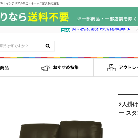
2人掛け右電動リクライニングソファ(ジャファー スタンダードタイプ NB GR) <N>｜インテリアの島忠・ホームズ家具販売通販サイト シマホネット
ポイント貯まる、使える!アプリなら付与率が2倍に▶
2人掛
ー スタ