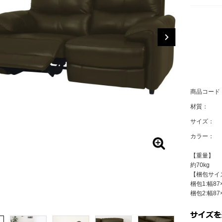
商品コード
材質：
サイズ：
カラー：
【重量】
約70kg
【梱包サイ
梱包1:幅87
梱包2:幅87