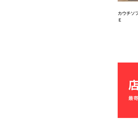
カウチソ
Ｅ