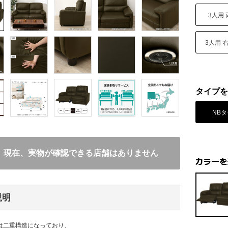
3人用
3人用 
タイプを
NB
現在、実物が確認できる店舗はありません
説明
は二重構造になっており、