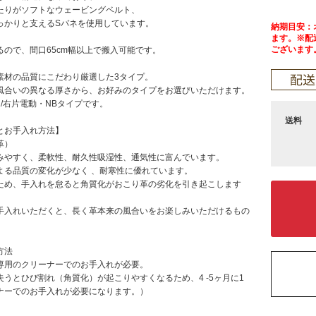
たりがソフトなウェービングベルト、
っかりと支えるSバネを使用しています。
納期目安：
ます。※配
ございます
るので、間口65cm幅以上で搬入可能です。
素材の品質にこだわり厳選した3タイプ。
風合いの異なる厚さから、お好みのタイプをお選びいただけます。
/右片電動・NBタイプです。
送料
とお手入れ方法】
革）
みやすく、柔軟性、耐久性吸湿性、通気性に富んでいます。
よる品質の変化が少なく 、耐寒性に優れています。
ため、手入れを怠ると角質化がおこり革の劣化を引き起こします
手入れいただくと、長く革本来の風合いをお楽しみいただけるもの
方法
専用のクリーナーでのお手入れが必要。
失うとひび割れ（角質化）が起こりやすくなるため、4 -5ヶ月に1
ナーでのお手入れが必要になります。）