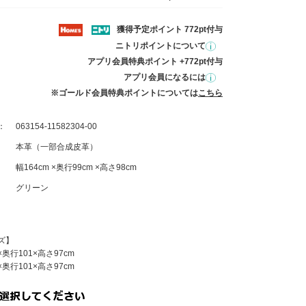
獲得予定ポイント 772pt付与
ニトリポイントについて
アプリ会員特典ポイント +772pt付与
アプリ会員になるには
※ゴールド会員特典ポイントについては
こちら
：
063154-11582304-00
本革（一部合成皮革）
幅164cm ×奥行99cm ×高さ98cm
グリーン
ズ】
×奥行101×高さ97cm
×奥行101×高さ97cm