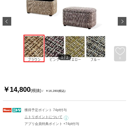
1
/
2
0
￥14,800
(税抜)
￥16,280
(税込)
獲得予定ポイント 74pt付与
ニトリポイントについて
アプリ会員特典ポイント +74pt付与