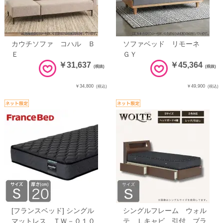
カウチソファ コハル Ｂ
ソファベッド リモーネ
Ｅ
ＧＹ
￥31,637
￥45,364
(税抜)
(税抜)
￥34,800
￥49,900
(税込)
(税込)
[フランスベッド] シングル
シングルフレーム ウォル
マットレス ＴＷ－０１０
テ Ｌキャビ 引付 ブラ