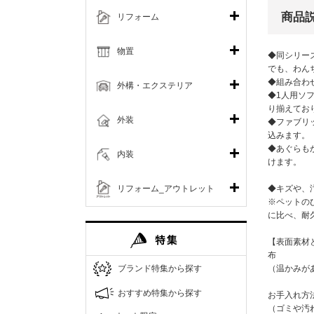
商品
リフォーム
物置
◆同シリー
でも、わん
◆組み合わ
外構・エクステリア
◆1人用ソ
り揃えてお
外装
◆ファブリ
込みます。
◆あぐらも
内装
けます。
リフォーム_アウトレット
◆キズや、
※ペットの
に比べ、耐
【表面素材
布
ブランド特集から探す
（温かみが
おすすめ特集から探す
お手入れ方
（ゴミや汚