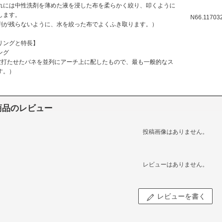
れには中性洗剤を薄めた液を浸した布を柔らかく絞り、叩くように
します。
N66.11703
剤が残らないように、水を絞った布でよくふき取ります。）
リングと特長】
ング
波打たせたバネを並列にアーチ上に配したもので、最も一般的なス
す。）
商品のレビュー
投稿画像はありません。
レビューはありません。
レビューを書く