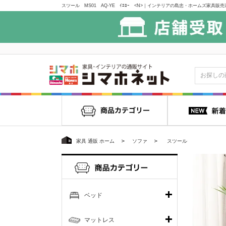
スツール MS01 AQ-YE ｲｴﾛｰ <N>｜インテリアの島忠・ホームズ家具販
家具 通販 ホーム
ソファ
スツール
ベッド
マットレス