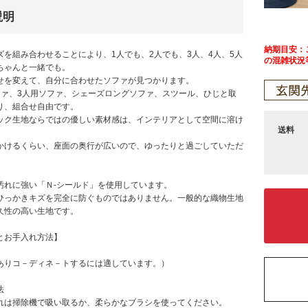
説明
納期目安：ご
ズを組み合わせることにより、1人でも、2人でも、3人、4人、5人
の混雑状況
ちゃんと一緒でも。
せを変えて、自分に合わせたソファが見つかります。
ファ、3人用ソファ、シェーズロングソファ、スツール、ひじと取
り、組合せ自由です。
ック生地ならではの優しい素材感は、インテリアとして空間に溶け
送料
かけるくらい、座面の奥行が広いので、ゆったりと過ごしていただ
汚れに強い「Ｎ-シールド」を使用しています。
ひっかきキズを完全に防ぐものではありません。一般的な織物生地
久性の高い生地です。
とお手入れ方法】
ありコ－ディネ－トするには適しています。）
法
れは掃除機で吸い取るか、柔らかなブラシを使ってください。