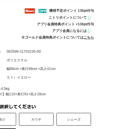
獲得予定ポイント 136pt付与
ニトリポイントについて
アプリ会員特典ポイント +136pt付与
アプリ会員になるには
※ゴールド会員特典ポイントについては
こちら
：
063596-11703235-00
ポリエステル
幅88cm ×奥行89cm ×高さ41cm
５Ｙ）イエロー
.5kg
】幅110×奥行91×高さ28cm
掛け
カウチ
シェーズ