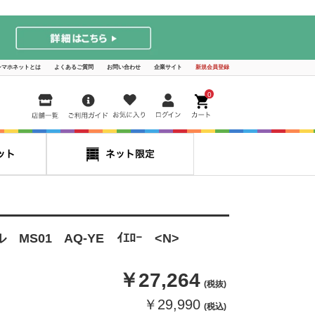
シマホネットとは
よくあるご質問
お問い合わせ
企業サイト
新規会員登録
0
 MS01 AQ-YE ｲｴﾛｰ <N>
￥27,264
(税抜)
￥29,990
(税込)