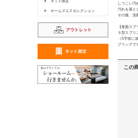
ネット限定
しつこい汚
汚れを落と
ホームズエスセレクション
その後、洗
【座面スプ
Ｓ型スプリ
（S字状に
プリングで
この