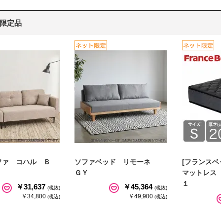
限定品
ファ コハル Ｂ
ソファベッド リモーネ
[フランスベ
ＧＹ
マットレス
１
￥31,637
￥45,364
(税抜)
(税抜)
￥34,800
￥49,900
(税込)
(税込)