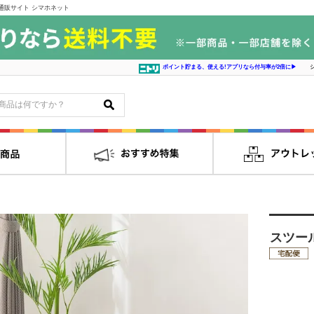
売通販サイト シマホネット
ポイント貯まる、使える!アプリなら付与率が2倍に▶
スツール