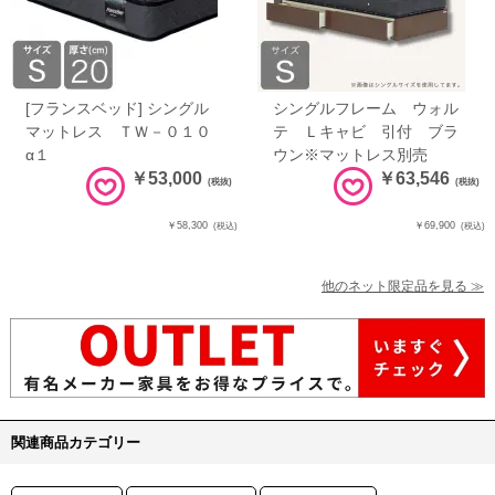
[フランスベッド] シングル
シングルフレーム ウォル
マットレス ＴＷ－０１０
テ Ｌキャビ 引付 ブラ
α１
ウン※マットレス別売
￥53,000
￥63,546
(税抜)
(税抜)
￥58,300
￥69,900
(税込)
(税込)
他のネット限定品を見る ≫
関連商品カテゴリー