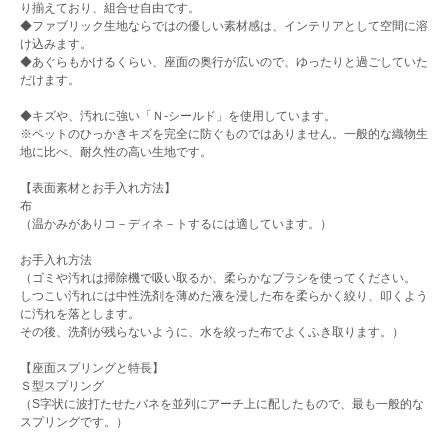
り揃えており、組合せ自由です。
◆ファブリック生地ならではの優しい素材感は、インテリアとして空間に溶
け込みます。
◆あぐらもかけるくらい、座面の奥行が広いので、ゆったりと過ごしていた
だけます。
◆キズや、汚れに強い「Ｎ-シールド」を使用しています。
※ペットのひっかきキズを完全に防ぐものではありません。一般的な織物生
地に比べ、耐久性の高い生地です。
【表面素材とお手入れ方法】
布
（温かみがありコ－ディネ－トするには適しています。）
お手入れ方法
（ゴミや汚れは掃除機で吸い取るか、柔らかなブラシを使ってください。
しつこい汚れには中性洗剤を薄めた液を浸した布を柔らかく絞り、叩くよう
に汚れを落とします。
その後、洗剤が残らないように、水を絞った布でよくふき取ります。）
【座面スプリングと特長】
Ｓ型スプリング
（S字状に波打たせたバネを並列にアーチ上に配したもので、最も一般的な
スプリングです。）