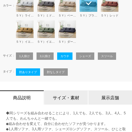
カラー
５Ｙ）ライトグレー
５Ｙ）ミドルグレー
５Ｙ）ベージュ
５Ｙ）ブラウン
５Ｙ）レッド
５Ｙ）イエロー
５Ｙ）イエローグリー
５Ｙ）ダークブルー
サイズ
1人掛け
3人掛け
カウチ
シェーズ
スツール
タイプ
肘ありタイプ
肘なしタイプ
商品説明
サイズ・素材
展示店舗
◆同シリーズを組み合わせることにより、1人でも、2人でも、3人、4人、5
人でも、わんちゃんと一緒でも。
◆組み合わせを変えて、自分に合わせたソファが見つかります。
◆1人用ソファ、3人用ソファ、シェーズロングソファ、スツール、ひじと取