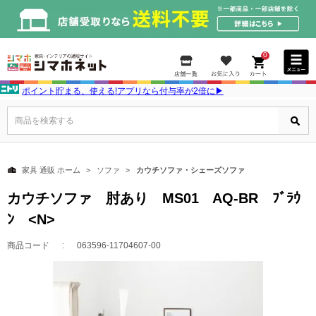
0
ポイント貯まる、使える!アプリなら付与率が2倍に▶
商品を検索する
家具 通販 ホーム
ソファ
カウチソファ・シェーズソファ
カウチソファ 肘あり MS01 AQ-BR ﾌﾞﾗｳ
ﾝ <N>
商品コード
063596-11704607-00