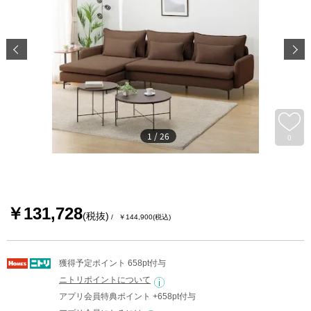
1
/
26
0
￥131,728
(税抜)
￥144,900
(税込)
獲得予定ポイント 658pt付与
ニトリポイントについて
アプリ会員特典ポイント +658pt付与