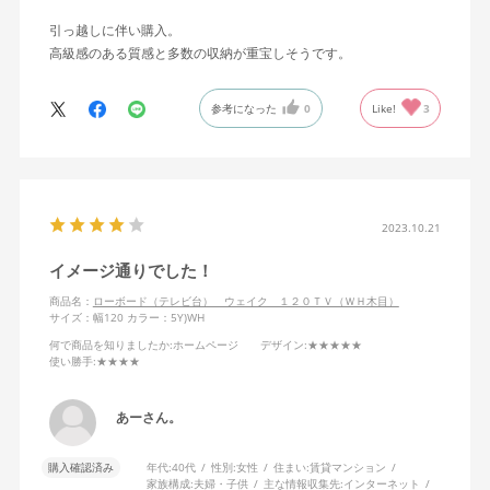
引っ越しに伴い購入。
高級感のある質感と多数の収納が重宝しそうです。
参考になった
0
Like!
3
2023.10.21
イメージ通りでした！
商品名：
ローボード（テレビ台） ウェイク １２０ＴＶ（ＷＨ木目）
サイズ：幅120
カラー：5Y)WH
何で商品を知りましたか
:ホームページ
デザイン
:★★★★★
使い勝手
:★★★★
あーさん。
購入確認済み
年代:
40代
性別:
女性
住まい:
賃貸マンション
家族構成:
夫婦・子供
主な情報収集先:
インターネット