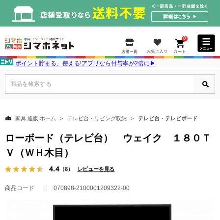
0
ポイント貯まる、使える!アプリなら付与率が2倍に▶
商品を検索する
家具 通販 ホーム
テレビ台・リビング収納
テレビ台・テレビボード
ローボード（テレビ台） ウェイク １８０Ｔ
Ｖ（ＷＨ木目）
4.4
（8）
レビューを見る
商品コード
070898-2100001209322-00