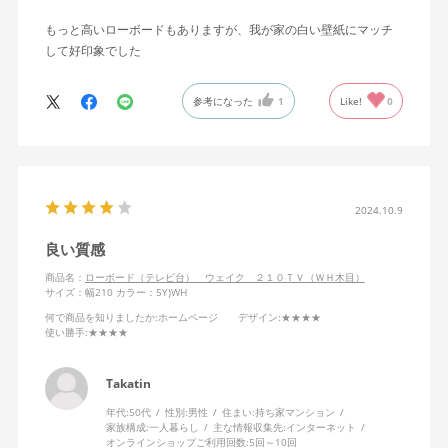
もっと高いローボードもありますが、我が家の白い壁紙にマッチ
して好印象でした
参考になった
1
Like!
0
2024.10.9
良い質感
商品名：
ローボード（テレビ台） ウェイク ２１０ＴＶ（ＷＨ木目）
サイズ：幅210
カラー：5Y)WH
何で商品を知りましたか
:ホームページ
デザイン
:★★★★
使い勝手
:★★★★
Takatin
年代:
50代
性別:
男性
住まい:
持ち家マンション
家族構成:
一人暮らし
主な情報収集先:
インターネット
オンラインショップご利用回数:
5回～10回