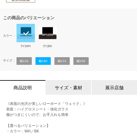
この商品のバリエーション
カラー
5Y)WH
5Y)BK
サイズ
幅120
幅180
幅210
幅150
商品説明
サイズ・素材
展示店舗
《表面の光沢が美しいローボード「ウェイク」》
表面：ハイグロスシート・強化ガラス
傷がつきにくいので、お手入れも簡単
【選べるバリエーション】
・カラー：WH／BK