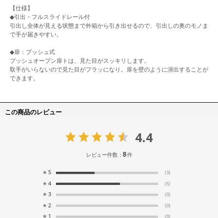
【仕様】
◆引出・フルスライドレール付
引出し全体が見える状態まで外箱から引き出せるので、引出しの奥のモノま
で手が届きやすい。
◆扉：プッシュ式
プッシュオープン扉トは、見た目がスッキリします。
取手がいらないので見た目がフラッになり。扉を壁のように演出することが
できます。
この商品のレビュー
4.4
8
レビュー件数：
件
★
5
(3)
★
4
(5)
★
3
(0)
★
2
(0)
★
1
(0)