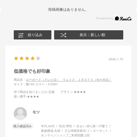
投稿画像はありません。
絞り込み
表示：新しい順
2026.1.10
低価格でも好印象
商品名：
ローボード（テレビ台） ウェイク １８０ＴＶ（ＷＨ木目）
サイズ：幅180
カラー：5Y)WH
何で商品を知りましたか
:店舗
デザイン
:★★★★
使い勝手
:★★★★
モツ
購入確認済み
年代:
40代
性別:
男性
住まい:
持ち家一戸建て
家族構成:
夫婦
主な情報収集先:
インターネット
オンラインショップご利用回数:
2回