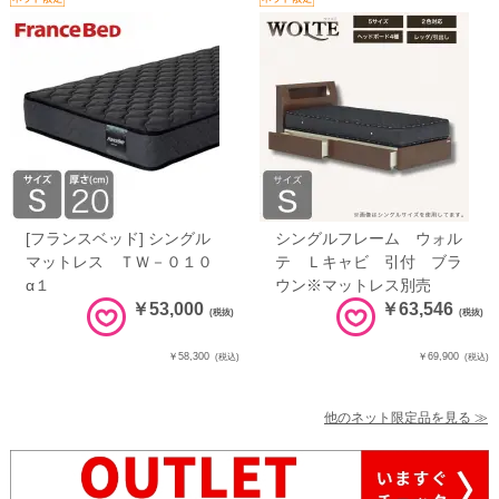
[フランスベッド] シングル
シングルフレーム ウォル
マットレス ＴＷ－０１０
テ Ｌキャビ 引付 ブラ
α１
ウン※マットレス別売
￥53,000
￥63,546
(税抜)
(税抜)
￥58,300
￥69,900
(税込)
(税込)
他のネット限定品を見る ≫