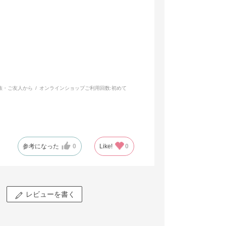
族・ご友人から
オンラインショップご利用回数:
初めて
参考になった
0
Like!
0
レビューを書く