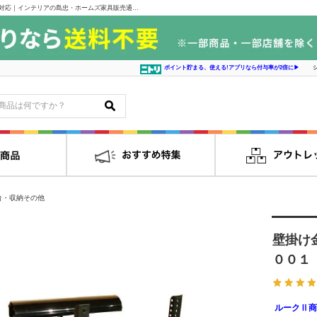
壁掛け金具（ムービングアーム） ＴＫ７－２００１ 株式会社モーブル 製品対応｜インテリアの島忠・ホームズ家具販売通販サイト シマホネット
ポイント貯まる、使える!アプリなら付与率が2倍に▶
台・収納その他
壁掛け
００１
ルークⅡ商