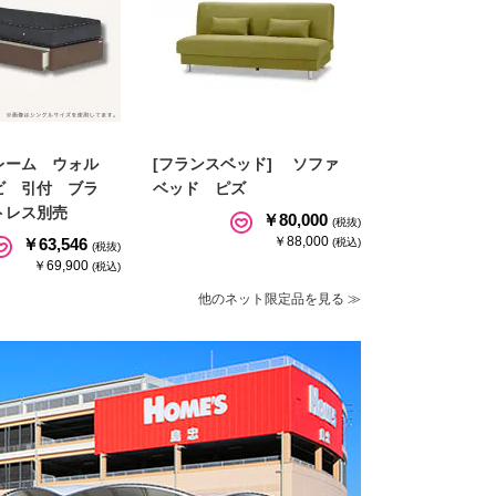
レーム ウォル
[フランスベッド] ソファ
ビ 引付 ブラ
ベッド ピズ
トレス別売
￥80,000
(税抜)
￥88,000
￥63,546
(税込)
(税抜)
￥69,900
(税込)
他のネット限定品を見る ≫