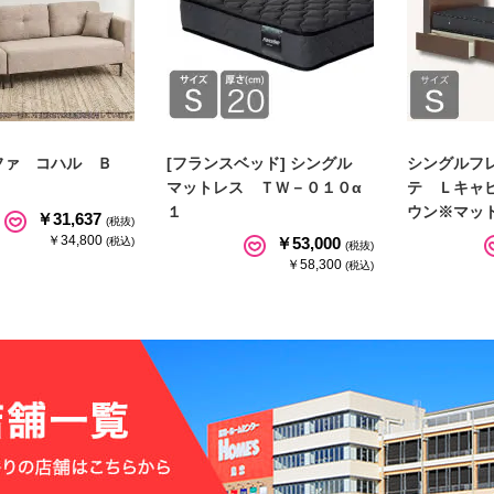
ファ コハル Ｂ
[フランスベッド] シングル
シングルフ
マットレス ＴＷ－０１０α
テ Ｌキャ
１
ウン※マッ
￥31,637
(税抜)
￥34,800
￥53,000
(税込)
(税抜)
￥58,300
(税込)