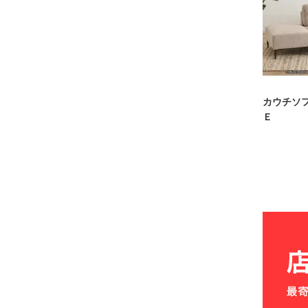
カウチソ
Ｅ