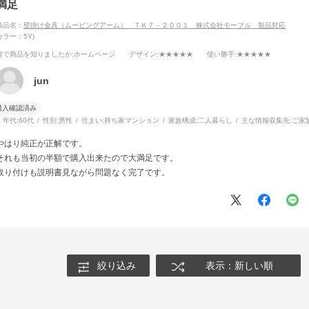
満足
商品名：
壁掛け金具（ムービングアーム） ＴＫ７－２００１ 株式会社モーブル 製品対応
カラー：5Y)
何で商品を知りましたか
:ホームページ
デザイン
:★★★★★
使い勝手
:★★★★★
jun
購入確認済み
年代:
60代
性別:
男性
住まい:
持ち家マンション
家族構成:
二人暮らし
主な情報収集先:
ご家
やはり純正が正解です。
それも当初の半額で購入出来たので大満足です。
取り付けも説明書見ながら問題なく完了です。
絞り込み
表示：新しい順