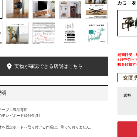
納期目安：
8月中旬～
数を頂戴す
実物が確認できる店舗はこちら
説明
送料
モーブル製品専用
テレビボード取付金具》
体を固定ボードへ取り付ける作業は、承っておりません。